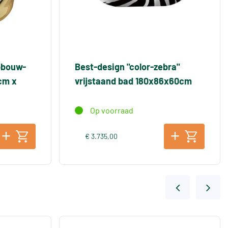
pbouw-
Best-design "color-zebra"
cm x
vrijstaand bad 180x86x60cm
Op voorraad
€ 3.735,00