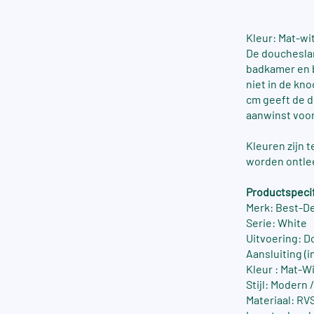
Kleur: Mat-wi
De doucheslang
badkamer en bi
niet in de kn
cm geeft de d
aanwinst voor
Kleuren zijn 
worden ontle
Productspecif
Merk: Best-D
Serie: White
Uitvoering: 
Aansluiting (in
Kleur : Mat-W
Stijl: Modern 
Materiaal: RV