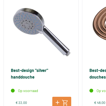
Best-design "silver"
Best-des
handdouche
douches
Op voorraad
Op vo
€ 22,00
€ 48,00