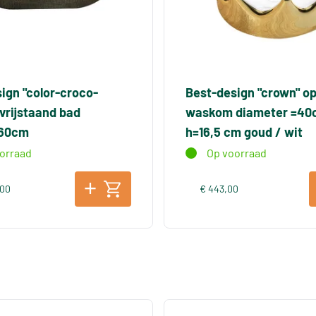
ign "color-croco-
Best-design "crown" o
vrijstaand bad
waskom diameter =40
x60cm
h=16,5 cm goud / wit
orraad
Op voorraad
,00
€ 443,00