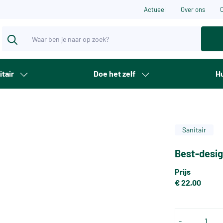
Actueel
Over ons
itair
Doe het zelf
Hu
Sanitair
Best-desig
Prijs
€ 22,00
-