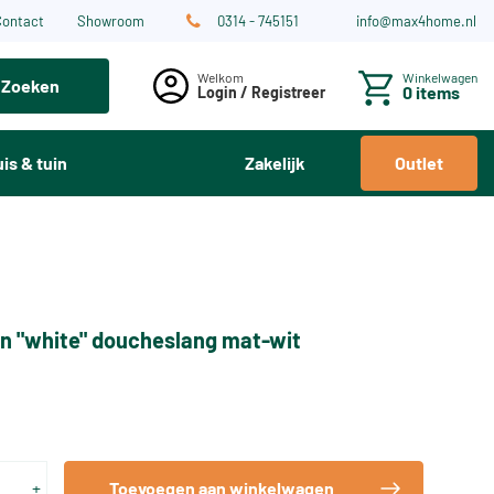
Contact
Showroom
0314 - 745151
info@max4home.nl
Winkelwagen
Zoeken
0 items
Login / Registreer
is & tuin
Zakelijk
Outlet
n "white" doucheslang mat-wit
+
Toevoegen aan winkelwagen