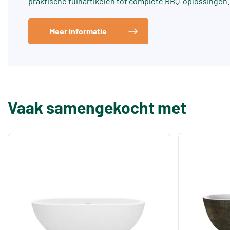
praktische tuinartikelen tot complete BBQ-oplossingen.
Meer informatie
Vaak samengekocht met