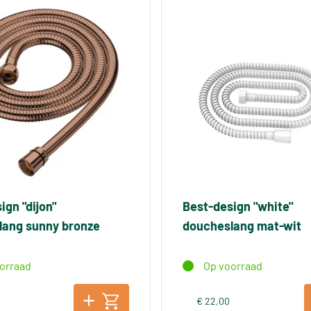
ign "dijon"
Best-design "white"
lang sunny bronze
doucheslang mat-wit
orraad
Op voorraad
€ 22,00