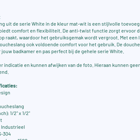
t
 uit de serie White in de kleur mat-wit is een stijlvolle toevoeg
edt comfort en flexibiliteit. De anti-twist functie zorgt ervoor 
oop raakt, waardoor het gebruiksgemak wordt vergroot. Met een 
oucheslang ook voldoende comfort voor het gebruik. De douche
 jouw badkamer en pas perfect bij de gehele serie White.
ter indicatie en kunnen afwijken van de foto. Hieraan kunnen gee
end.
icaties:
esign
Doucheslang
ch): 1/2" x 1/2"
it
/ Industrieel
S-304