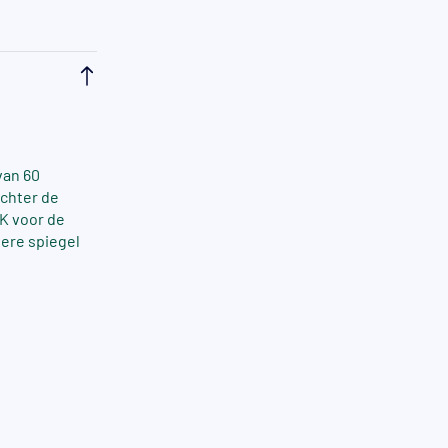
van 60
achter de
0K voor de
dere spiegel