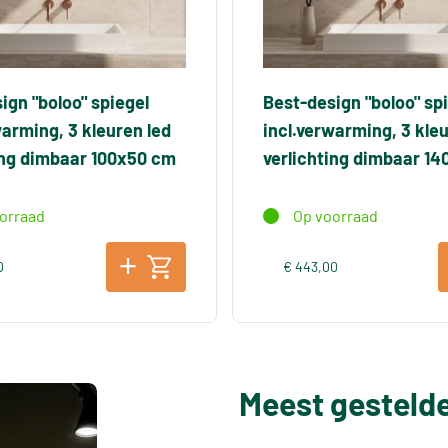
ign "boloo" spiegel
Best-design "boloo" sp
warming, 3 kleuren led
incl.verwarming, 3 kleu
ing dimbaar 100x50 cm
verlichting dimbaar 1
orraad
Op voorraad
0
€ 443,00
Meest gesteld