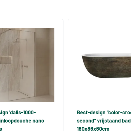
ign 'dalis-1000-
Best-design "color-cro
 inloopdouche nano
second" vrijstaand bad
s
180x86x60cm