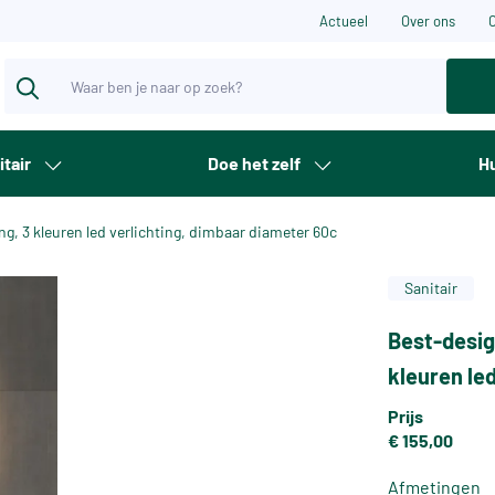
Actueel
Over ons
itair
Doe het zelf
Hu
ing, 3 kleuren led verlichting, dimbaar diameter 60c
Sanitair
Best-desig
kleuren le
Prijs
€ 155,00
Afmetingen