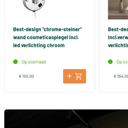
Best-design "chrome-steiner"
Best-des
wand cosmeticaspiegel incl.
incl.ver
led verlichting chroom
verlicht
Op voorraad
Op vo
€ 100,00
€ 354,0