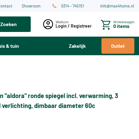
Contact
Showroom
0314 - 745151
info@max4home.nl
Winkelwagen
Zoeken
0 items
Login / Registreer
is & tuin
Zakelijk
Outlet
n "aldora" ronde spiegel incl. verwarming, 3
d verlichting, dimbaar diameter 60c