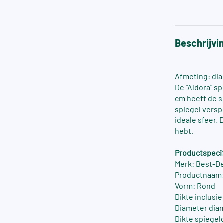
Beschrijvi
Afmeting: di
De "Aldora" s
cm heeft de s
spiegel versp
ideale sfeer.
hebt.
Productspecif
Merk: Best-D
Productnaam:
Vorm: Rond
Dikte inclusi
Diameter dia
Dikte spiegelg