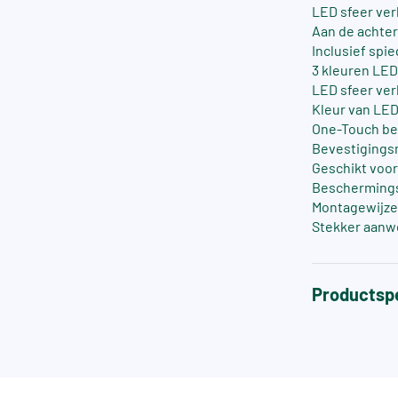
LED sfeer ver
Aan de achterz
Inclusief spi
3 kleuren LED
LED sfeer ver
Kleur van LE
One-Touch be
Bevestigings
Geschikt voo
Beschermingsg
Montagewijze
Stekker aanwe
Productspe