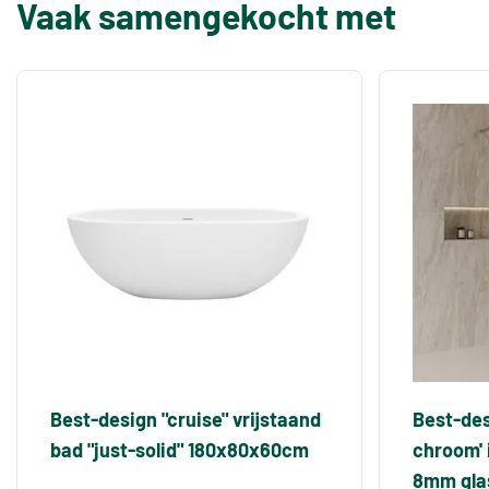
Vaak samengekocht met
Best-design "cruise" vrijstaand
Best-des
bad "just-solid" 180x80x60cm
chroom'
8mm gla