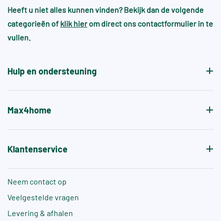
worden samengevoegd met bestaande voorraad.
omgevingen
Heeft u niet alles kunnen vinden? Bekijk dan de volgende
wel en heeft dit juist de sfeer en gewenste
categorieën of
klik hier
om direct ons contactformulier in te
patroon.
Voor zwembaden en wellnessruimtes gelden vaak
vullen.
aanvullende normen, zoals +A of +B, die specifiek
de antislipwaarde bij blootvoets gebruik aangeven.
Hulp en ondersteuning
Max4home
Klantenservice
Neem contact op
Veelgestelde vragen
Levering & afhalen