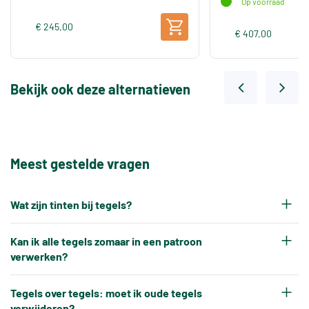
Op voorraad
€ 245,00
€ 407,00
Bekijk ook deze alternatieven
Meest gestelde vragen
Wat zijn tinten bij tegels?
Elke productiepartij tegels krijgt na het bakken
Kan ik alle tegels zomaar in een patroon
een eigen tintnummer. Omdat keramische tegels
verwerken?
een natuurproduct zijn en onder hoge
Nee, tegels kunnen niet altijd zonder meer in elk
temperaturen worden gebakken, ontstaat er altijd
Tegels over tegels: moet ik oude tegels
gewenst patroon worden verwerkt.
verwijderen?