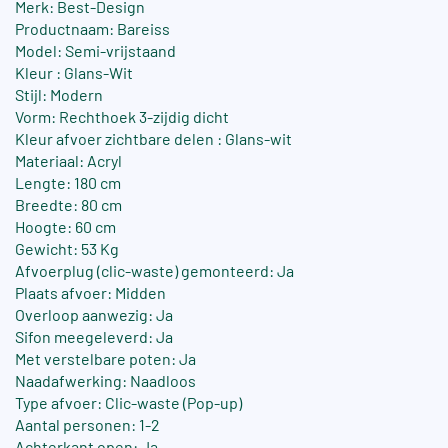
Merk: Best-Design
Productnaam: Bareiss
Model: Semi-vrijstaand
Kleur : Glans-Wit
Stijl: Modern
Vorm: Rechthoek 3-zijdig dicht
Kleur afvoer zichtbare delen : Glans-wit
Materiaal: Acryl
Lengte: 180 cm
Breedte: 80 cm
Hoogte: 60 cm
Gewicht: 53 Kg
Afvoerplug (clic-waste) gemonteerd: Ja
Plaats afvoer: Midden
Overloop aanwezig: Ja
Sifon meegeleverd: Ja
Met verstelbare poten: Ja
Naadafwerking: Naadloos
Type afvoer: Clic-waste (Pop-up)
Aantal personen: 1-2
Achterkant open: Ja