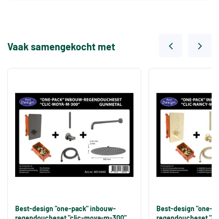
Vaak samengekocht met
Best-design "one-pack" inbouw-
Best-design "one-p
regendoucheset "clic-moya-m-300"
regendoucheset "cl