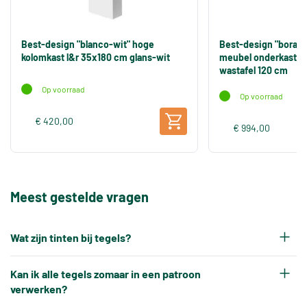
Best-design "blanco-wit" hoge
Best-design "bora-g
kolomkast l&r 35x180 cm glans-wit
meubel onderkast 4 
wastafel 120 cm
Op voorraad
Op voorraad
€ 420,00
€ 994,00
Meest gestelde vragen
Wat zijn tinten bij tegels?
Elke productiepartij tegels krijgt na het bakken
Kan ik alle tegels zomaar in een patroon
een eigen tintnummer. Omdat keramische tegels
verwerken?
een natuurproduct zijn en onder hoge