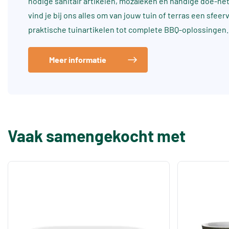
nodige sanitair artikelen, mozaïeken en handige doe-he
vind je bij ons alles om van jouw tuin of terras een sfee
praktische tuinartikelen tot complete BBQ-oplossingen.
Meer informatie
Vaak samengekocht met