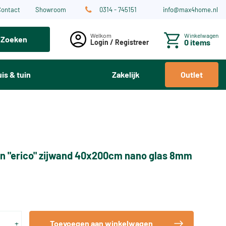
Contact
Showroom
0314 - 745151
info@max4home.nl
Winkelwagen
Zoeken
0 items
Login / Registreer
is & tuin
Zakelijk
Outlet
n "erico" zijwand 40x200cm nano glas 8mm
+
Toevoegen aan winkelwagen