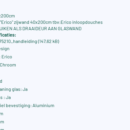
0x200cm
"Erico" zijwand 40x200cm tbv:Erico inloopdouches
BUIKEN ALS DRAAIDEUR AAN GLASWAND
icaties:
5210_handleiding (147,62 kB)
esign
 Erico
: Chroom
nd
aning glas: Ja
s : Ja
fiel bevestiging: Aluminium
cm
cm
mm