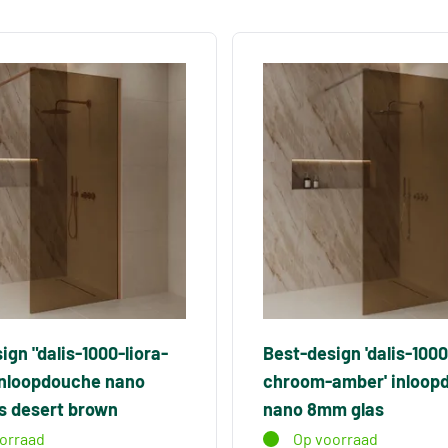
ign "dalis-1000-liora-
Best-design 'dalis-1000
inloopdouche nano
chroom-amber' inloop
s desert brown
nano 8mm glas
orraad
Op voorraad