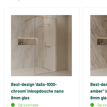
Best-design 'dalis-1000-
Best-des
chroom' inloopdouche nano
amber" 
8mm glas
8mm gla
Op voorraad
Op vo