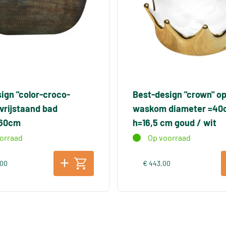
ign "color-croco-
Best-design "crown" o
vrijstaand bad
waskom diameter =40
x60cm
h=16,5 cm goud / wit
orraad
Op voorraad
,00
€ 443,00