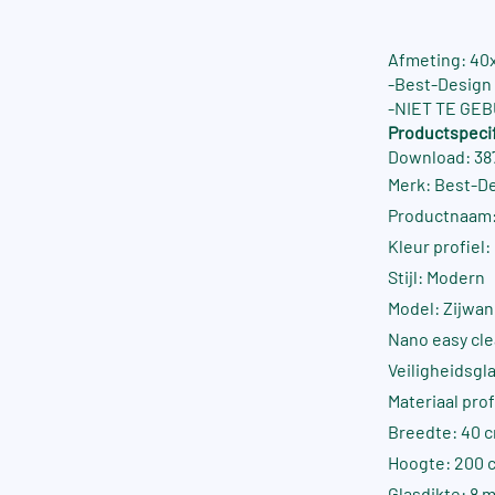
Afmeting: 4
-Best-Design 
-NIET TE GE
Productspecif
Download: 387
Merk: Best-D
Productnaam:
Kleur profiel
Stijl: Modern
Model: Zijwa
Nano easy cle
Veiligheidsgla
Materiaal pro
Breedte: 40 
Hoogte: 200 
Glasdikte: 8 