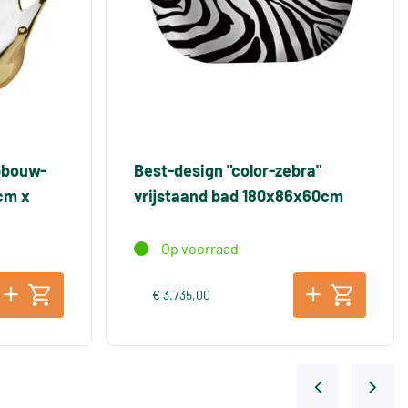
pbouw-
Best-design "color-zebra"
cm x
vrijstaand bad 180x86x60cm
Op voorraad
€ 3.735,00