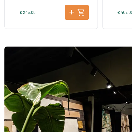
€ 245,00
€ 407,0