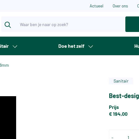
Actueel
Over ons
itair
Doe het zelf
Hu
s 8mm
Sanitair
Best-desig
Prijs
€ 194,00
-