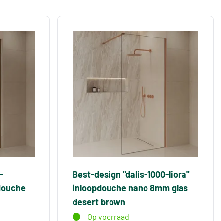
-
Best-design "dalis-1000-liora"
douche
inloopdouche nano 8mm glas
desert brown
Op voorraad