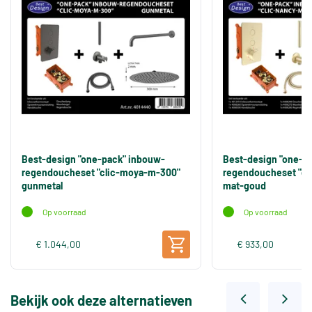
Best-design "one-pack" inbouw-
Best-design "one-p
regendoucheset "clic-moya-m-300"
regendoucheset "cl
gunmetal
mat-goud
Op voorraad
Op voorraad
€ 1.044,00
€ 933,00
Bekijk ook deze alternatieven