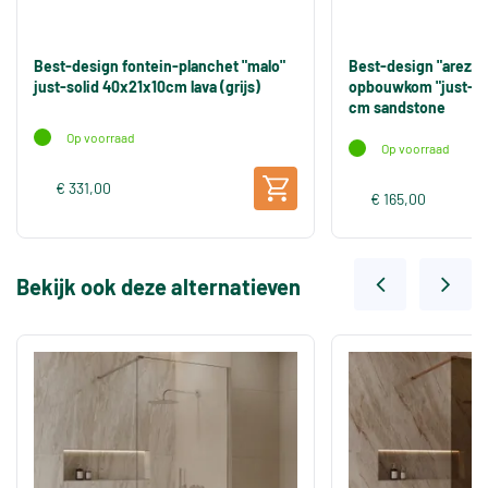
Best-design fontein-planchet "malo"
Best-design "arezzo
just-solid 40x21x10cm lava (grijs)
opbouwkom "just-sol
cm sandstone
Op voorraad
Op voorraad
€ 331,00
€ 165,00
Bekijk ook deze alternatieven