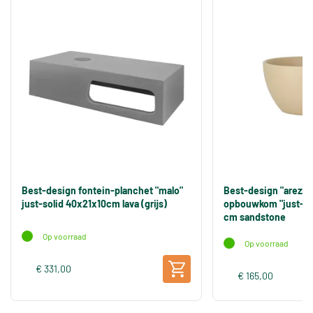
Best-design fontein-planchet "malo"
Best-design "arezzo
just-solid 40x21x10cm lava (grijs)
opbouwkom "just-sol
cm sandstone
Op voorraad
Op voorraad
€ 331,00
€ 165,00