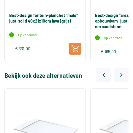
Best-design fontein-planchet "malo"
Best-design "arezzo
just-solid 40x21x10cm lava (grijs)
opbouwkom "just-sol
cm sandstone
Op voorraad
Op voorraad
€ 331,00
€ 165,00
Bekijk ook deze alternatieven