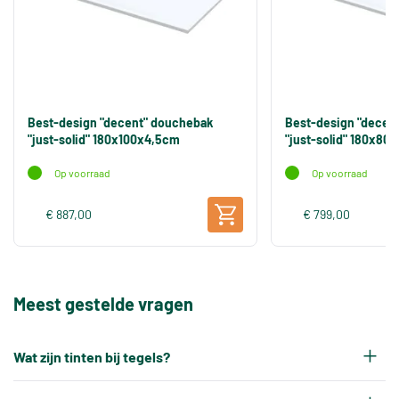
Best-design "decent" douchebak
Best-design "decen
"just-solid" 180x100x4,5cm
"just-solid" 180x80
Op voorraad
Op voorraad
€ 887,00
€ 799,00
Meest gestelde vragen
Wat zijn tinten bij tegels?
Elke productiepartij tegels krijgt na het bakken