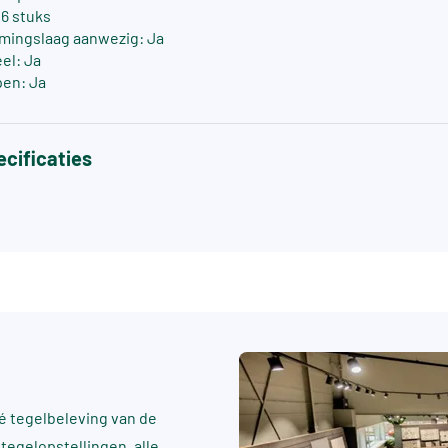
 6 stuks
mingslaag aanwezig: Ja
el: Ja
pen: Ja
cificaties
 tegelbeleving van de
tegelopstellingen, alle