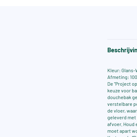
Beschrijvi
Kleur: Glans-
Afmeting: 10
De “Project 
keuze voor ba
douchebak gem
verstelbare p
de vloer, waa
geleverd met 
afvoer. Houd 
moet apart wo