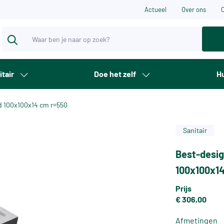
Actueel
Over ons
itair
Doe het zelf
Hu
d 100x100x14 cm r=550
Sanitair
Best-desig
100x100x1
Prijs
€ 306,00
Afmetingen