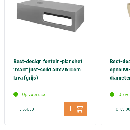
Best-design fontein-planchet
Best-des
"malo" just-solid 40x21x10cm
opbouwko
lava (grijs)
diamete
Op voorraad
Op vo
€ 331,00
€ 165,0