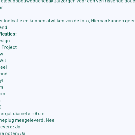
Project opbouwdouchebak zal zorgen voor een verfrissende dou
r.
ter indicatie en kunnen afwijken van de foto. Hieraan kunnen gee
end.
icaties:
esign
 Project
uw
-Wit
neel
rond
yl
cm
 cm
m
0
ergat diameter: 9 cm
cheplug meegeleverd: Nee
everd: Ja
re poten: Ja