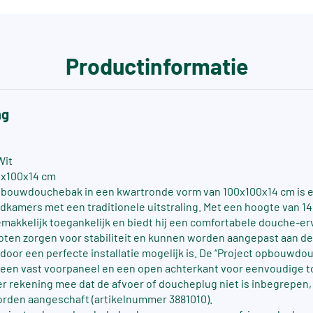
Productinformatie
ng
Wit
0x100x14 cm
opbouwdouchebak in een kwartronde vorm van 100x100x14 cm is 
dkamers met een traditionele uitstraling. Met een hoogte van 14
akkelijk toegankelijk en biedt hij een comfortabele douche-er
oten zorgen voor stabiliteit en kunnen worden aangepast aan d
rdoor een perfecte installatie mogelijk is. De “Project opbouwd
een vast voorpaneel en een open achterkant voor eenvoudige t
er rekening mee dat de afvoer of doucheplug niet is inbegrepen,
rden aangeschaft (artikelnummer 3881010).