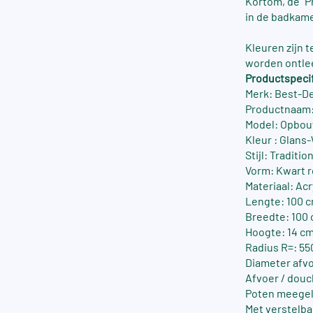
Kortom, de “
in de badkame
Kleuren zijn 
worden ontle
Productspecif
Merk: Best-D
Productnaam:
Model: Opbo
Kleur : Glans
Stijl: Traditio
Vorm: Kwart 
Materiaal: Acr
Lengte: 100 
Breedte: 100
Hoogte: 14 c
Radius R=: 55
Diameter afvo
Afvoer / dou
Poten meegel
Met verstelba