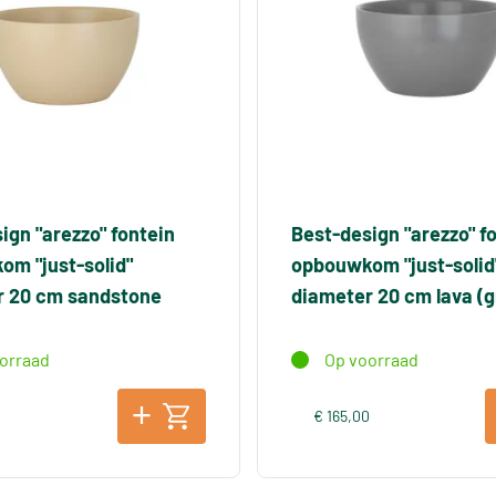
ign "arezzo" fontein
Best-design "arezzo" f
m "just-solid"
opbouwkom "just-solid
r 20 cm sandstone
diameter 20 cm lava (gr
orraad
Op voorraad
0
€ 165,00