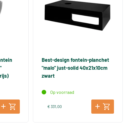
ontein
Best-design fontein-planchet
"
"malo" just-solid 40x21x10cm
ijs)
zwart
Op voorraad
€ 331,00