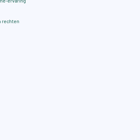
che-ervaring
n rechten