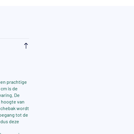
een prachtige
 cm is de
varing. De
e hoogte van
ouchebak wordt
oegang tot de
 dus deze