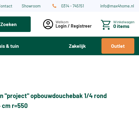
Contact
Showroom
0314 - 745151
info@max4home.nl
Winkelwagen
Zoeken
0 items
Login / Registreer
is & tuin
Zakelijk
Outlet
n "project" opbouwdouchebak 1/4 rond
4 cm r=550