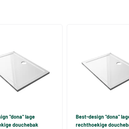
ign "dona" lage
Best-design "dona" lag
ekige douchebak
rechthoekige doucheb