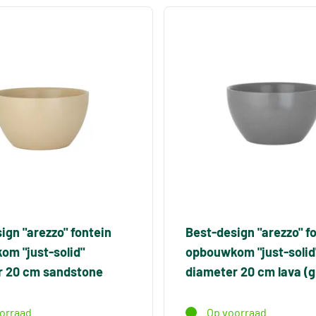
ign "arezzo" fontein
Best-design "arezzo" f
m "just-solid"
opbouwkom "just-solid
r 20 cm sandstone
diameter 20 cm lava (gr
orraad
Op voorraad