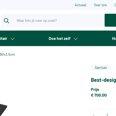
Actueel
Over ons
itair
Doe het zelf
Hu
0x90x3,5cm
Sanitair
Best-desig
Prijs
€ 700,00
-