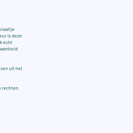
taaltje
eur is deze
k echt
rzaamheid
zen uit het
n rechten