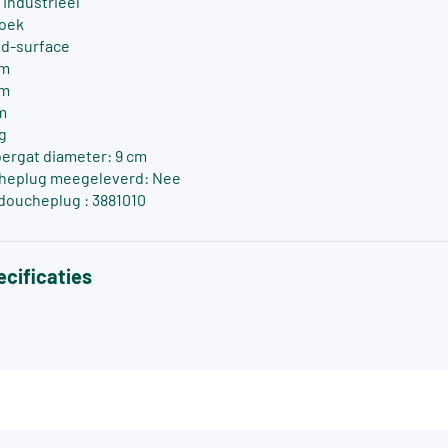
/ Industrieel
oek
lid-surface
cm
cm
m
g
ergat diameter: 9 cm
cheplug meegeleverd: Nee
 doucheplug : 3881010
cificaties