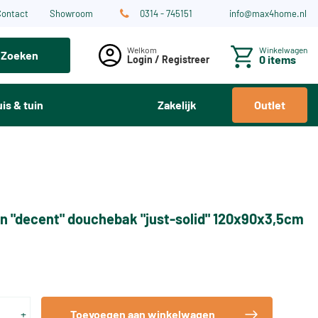
Contact
Showroom
0314 - 745151
info@max4home.nl
Winkelwagen
Zoeken
0 items
Login / Registreer
is & tuin
Zakelijk
Outlet
n "decent" douchebak "just-solid" 120x90x3,5cm
+
Toevoegen aan winkelwagen