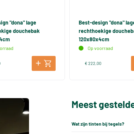
ign "dona" lage
Best-design "dona" lag
ekige douchebak
rechthoekige doucheb
x4cm
120x80x4cm
orraad
Op voorraad
0
€ 222,00
Meest gesteld
Wat zijn tinten bij tegels?