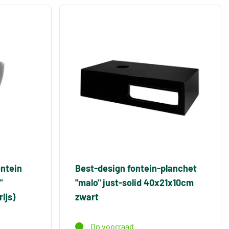
ontein
Best-design fontein-planchet
"
"malo" just-solid 40x21x10cm
ijs)
zwart
Op voorraad