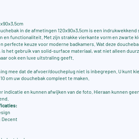
0x90x3,5cm
uchebak in de afmetingen 120x90x3,5cm is een indrukwekkend s
 en functionaliteit. Met zijn strakke vierkante vorm en zwarte kl
n perfecte keuze voor moderne badkamers. Wat deze doucheba
 is het gebruik van solid-surface materiaal, wat niet alleen duu
aar ook een luxe uitstraling geeft.
ing mee dat de afvoer/doucheplug niet is inbegrepen. U kunt kie
010 om uw douchebak compleet te maken.
ter indicatie en kunnen afwijken van de foto. Hieraan kunnen gee
end.
icaties:
esign
 Decent