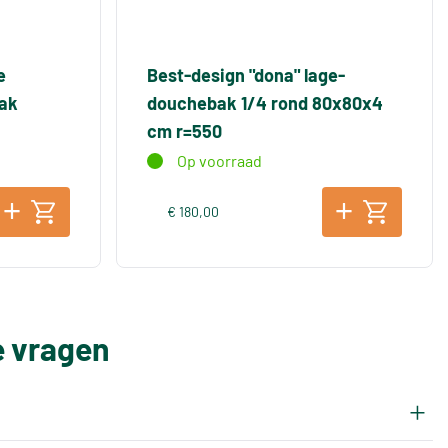
e
Best-design "dona" lage-
ak
douchebak 1/4 rond 80x80x4
cm r=550
Op voorraad
€ 180,00
e vragen