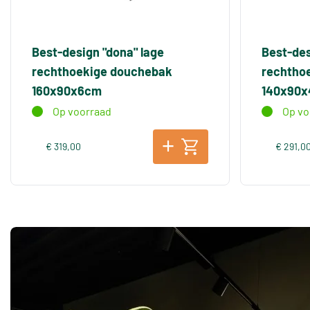
Best-design "dona" lage
Best-des
rechthoekige douchebak
rechtho
160x90x6cm
140x90
Op voorraad
Op vo
€ 319,00
€ 291,0