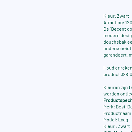
Kleur: Zwart
Afmeting: 12
De “Decent do
modern design
douchebak ee
onderscheidt,
garandeert, m
Houd er reken
product 3881
Kleuren zijn 
worden ontle
Productspecif
Merk: Best-D
Productnaam:
Model: Laag
Kleur : Zwart