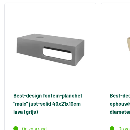
Best-design fontein-planchet
Best-des
"malo" just-solid 40x21x10cm
opbouwko
lava (grijs)
diamete
Op voorraad
Op vo