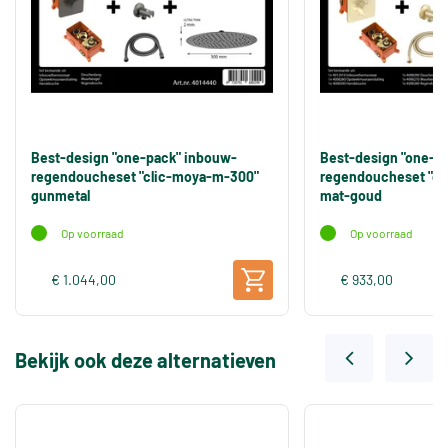
Best-design "one-pack" inbouw-
Best-design "one-p
regendoucheset "clic-moya-m-300"
regendoucheset "cl
gunmetal
mat-goud
Op voorraad
Op voorraad
€ 1.044,00
€ 933,00
Bekijk ook deze alternatieven