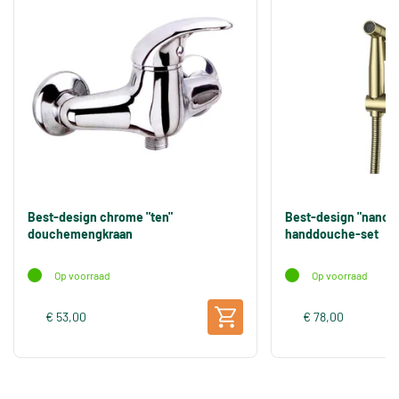
Best-design chrome "ten"
Best-design "nancy" 
douchemengkraan
handdouche-set
Op voorraad
Op voorraad
€ 53,00
€ 78,00