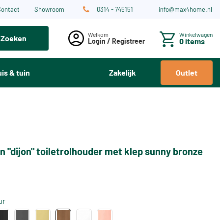
Contact
Showroom
0314 - 745151
info@max4home.nl
Winkelwagen
Zoeken
0 items
Login / Registreer
is & tuin
Zakelijk
Outlet
n "dijon" toiletrolhouder met klep sunny bronze
ur