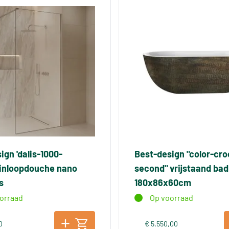
ign 'dalis-1000-
Best-design "color-cro
 inloopdouche nano
second" vrijstaand bad
s
180x86x60cm
orraad
Op voorraad
0
€ 5.550,00