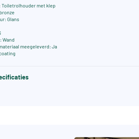
Toiletrolhouder met klep
 bronze
ur: Glans
S
: Wand
materiaal meegeleverd: Ja
coating
cificaties