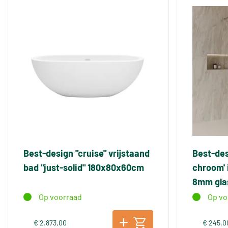
Best-design "cruise" vrijstaand
Best-des
bad "just-solid" 180x80x60cm
chroom'
8mm gla
Op voorraad
Op vo
€ 2.873,00
€ 245,0