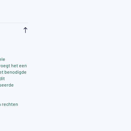
ele
voegt het een
het benodigde
dit
iseerde
n rechten