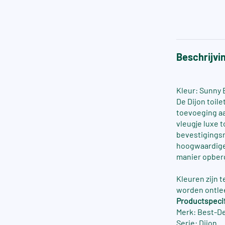
Beschrijvi
Kleur: Sunny
De Dijon toil
toevoeging aa
vleugje luxe 
bevestigingsm
hoogwaardige 
manier opber
Kleuren zijn 
worden ontle
Productspecif
Merk: Best-D
Serie: Dijon