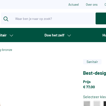
Actueel
Over ons
itair
Doe het zelf
Hu
ny bronze
Sanitair
Best-desig
Prijs
€ 77,00
Selecteer kle