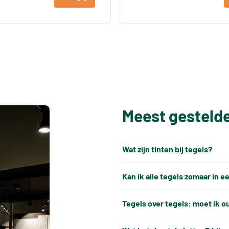
Meest gesteld
Wat zijn tinten bij tegels?
Elke productiepartij tegels k
Kan ik alle tegels zomaar in 
keramische tegels een natuu
Nee, tegels kunnen niet alti
gebakken, ontstaat er altijd e
Tegels over tegels: moet ik o
verwerkt.
productiebatches.
In de meeste gevallen is het 
Tegels hebben altijd kleine, 