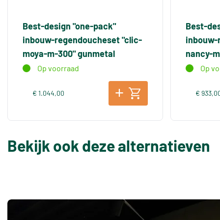
Best-design "one-pack"
Best-des
inbouw-regendoucheset "clic-
inbouw-r
moya-m-300" gunmetal
nancy-m
Op voorraad
Op vo
€ 1.044,00
€ 933,0
Bekijk ook deze alternatieven