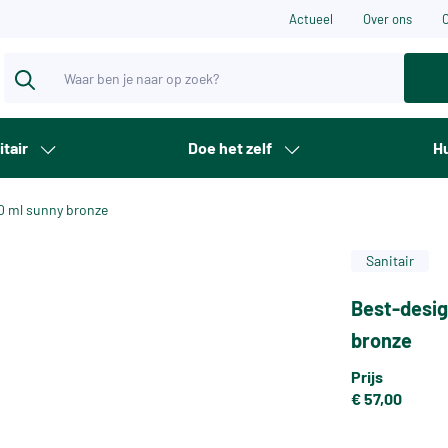
Actueel
Over ons
itair
Doe het zelf
Hu
50 ml sunny bronze
Sanitair
Best-desig
bronze
Prijs
€ 57,00