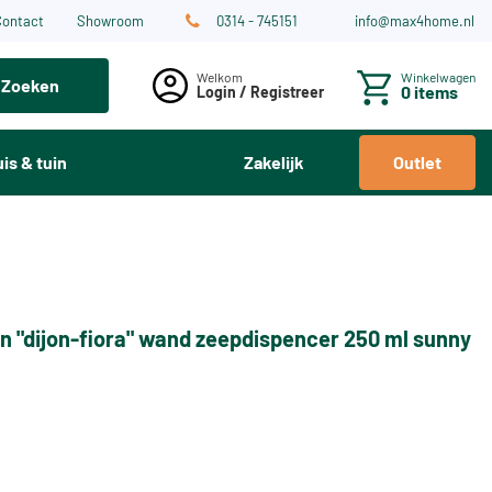
Contact
Showroom
0314 - 745151
info@max4home.nl
Winkelwagen
Zoeken
0 items
Login / Registreer
is & tuin
Zakelijk
Outlet
n "dijon-fiora" wand zeepdispencer 250 ml sunny