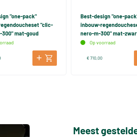
ign "one-pack"
Best-design "one-pack
egendoucheset "clic-
inbouw-regendoucheset
-300" mat-goud
nero-m-300" mat-zwar
orraad
Op voorraad
0
€ 710,00
Meest gesteld