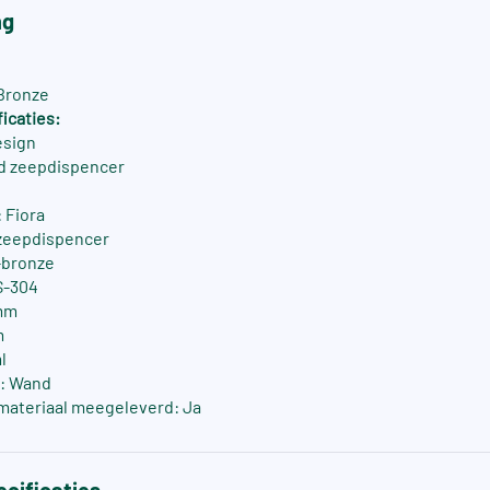
ng
 Bronze
icaties:
esign
d zeepdispencer
 Fiora
zeepdispencer
-bronze
S-304
mm
m
l
: Wand
materiaal meegeleverd: Ja