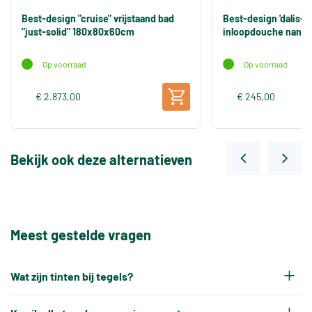
Best-design "cruise" vrijstaand bad
Best-design 'dalis-
"just-solid" 180x80x60cm
inloopdouche nano 
Op voorraad
Op voorraad
€ 2.873,00
€ 245,00
Bekijk ook deze alternatieven
Meest gestelde vragen
Wat zijn tinten bij tegels?
Elke productiepartij tegels krijgt na het bakken