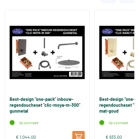
Best-design "one-pack" inbouw-
Best-design "one-p
regendoucheset "clic-moya-m-300"
regendoucheset "cl
gunmetal
mat-goud
Op voorraad
Op voorraad
€ 1.044,00
€ 933,00