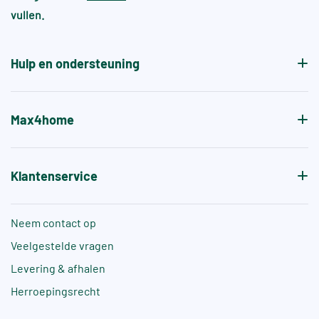
vullen.
aanvullende normen, zoals +A of +B, die specifiek
de antislipwaarde bij blootvoets gebruik aangeven.
Hulp en ondersteuning
Max4home
Klantenservice
Neem contact op
Veelgestelde vragen
Levering & afhalen
Herroepingsrecht