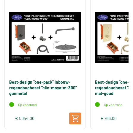
Best-design "one-pack" inbouw-
Best-design "one-p
regendoucheset "clic-moya-m-300"
regendoucheset "cl
gunmetal
mat-goud
Op voorraad
Op voorraad
€ 1.044,00
€ 933,00