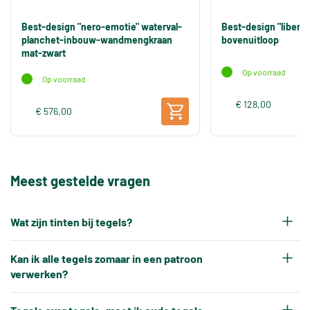
Best-design "nero-emotie" waterval-
Best-design "libert
planchet-inbouw-wandmengkraan
bovenuitloop
mat-zwart
Op voorraad
Op voorraad
€ 128,00
€ 576,00
Meest gestelde vragen
Wat zijn tinten bij tegels?
Elke productiepartij tegels krijgt na het bakken
Kan ik alle tegels zomaar in een patroon
een eigen tintnummer. Omdat keramische tegels
verwerken?
een natuurproduct zijn en onder hoge
Nee, tegels kunnen niet altijd zonder meer in elk
temperaturen worden gebakken, ontstaat er altijd