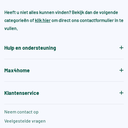
Bij handgevormde wandtegels kan dit bijna altijd
industrie of zeer natte/risicovolle
worden samengevoegd met bestaande voorraad.
omgevingen
Heeft u niet alles kunnen vinden? Bekijk dan de volgende
wel en heeft dit juist de sfeer en gewenste
categorieën of
klik hier
om direct ons contactformulier in te
patroon.
Voor zwembaden en wellnessruimtes gelden vaak
vullen.
aanvullende normen, zoals +A of +B, die specifiek
de antislipwaarde bij blootvoets gebruik aangeven.
Hulp en ondersteuning
Max4home
Klantenservice
Neem contact op
Veelgestelde vragen