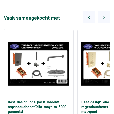
Vaak samengekocht met
Best-design "one-pack" inbouw-
Best-design "one-p
regendoucheset "clic-moya-m-300"
regendoucheset "cl
gunmetal
mat-goud