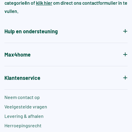
categorieën of
klik hier
om direct ons contactformulier in te
patroon.
Voor zwembaden en wellnessruimtes gelden vaak
vullen.
aanvullende normen, zoals +A of +B, die specifiek
de antislipwaarde bij blootvoets gebruik aangeven.
Hulp en ondersteuning
Max4home
Klantenservice
Neem contact op
Veelgestelde vragen
Levering & afhalen
Herroepingsrecht