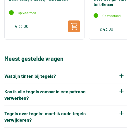
toiletkraan
Op voorraad
Op voorraad
€ 33,00
€ 43,00
Meest gestelde vragen
Wat zijn tinten bij tegels?
Elke productiepartij tegels krijgt na het bakken
Kan ik alle tegels zomaar in een patroon
een eigen tintnummer. Omdat keramische tegels
verwerken?
een natuurproduct zijn en onder hoge
Nee, tegels kunnen niet altijd zonder meer in elk
temperaturen worden gebakken, ontstaat er altijd
Tegels over tegels: moet ik oude tegels
gewenst patroon worden verwerkt.
verwijderen?
een klein kleurverschil tussen verschillende
Tegels hebben altijd kleine, toegestane
productiebatches.