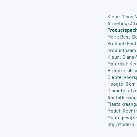
Kleur: Glans-
Afmeting: 36 x
Productspecif
Merk: Best-D
Product: Font
Productnaam:
Kleur : Glans
Materiaal: Ke
Breedte: 36 
Diepte (voors
Hoogte: 9 cm
Diameter afvoe
Aantal kraang
Plaats kraang
Model: Recht
Montagewijze
Stijl: Modern