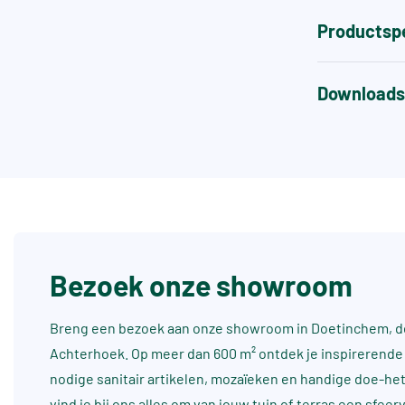
Productspe
Downloads
Bezoek onze showroom
Breng een bezoek aan onze showroom in Doetinchem, dé
Achterhoek. Op meer dan 600 m² ontdek je inspirerende 
nodige sanitair artikelen, mozaïeken en handige doe-he
vind je bij ons alles om van jouw tuin of terras een sfee