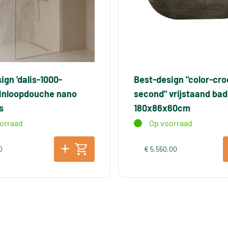
ign 'dalis-1000-
Best-design "color-cro
 inloopdouche nano
second" vrijstaand bad
s
180x86x60cm
orraad
Op voorraad
0
€ 5.550,00