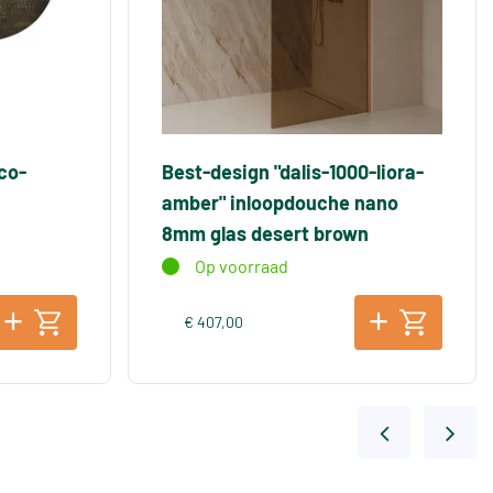
co-
Best-design "dalis-1000-liora-
amber" inloopdouche nano
8mm glas desert brown
Op voorraad
€ 407,00