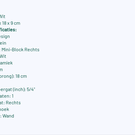
Wit
 18 x 9 cm
icaties:
esign
ein
 Mini-Block Rechts
-Wit
ramiek
cm
prong): 18 cm
rgat (inch): 5/4"
aten: 1
at: Rechts
hoek
: Wand