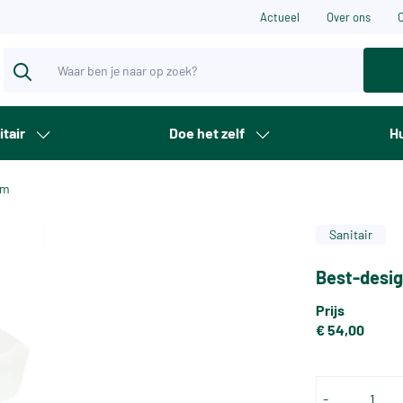
Actueel
Over ons
itair
Doe het zelf
Hu
cm
Sanitair
Best-desig
Prijs
€ 54,00
-