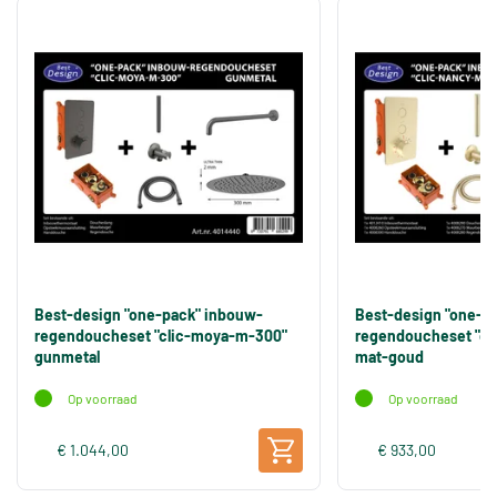
Best-design "one-pack" inbouw-
Best-design "one-p
regendoucheset "clic-moya-m-300"
regendoucheset "cl
gunmetal
mat-goud
Op voorraad
Op voorraad
€ 1.044,00
€ 933,00