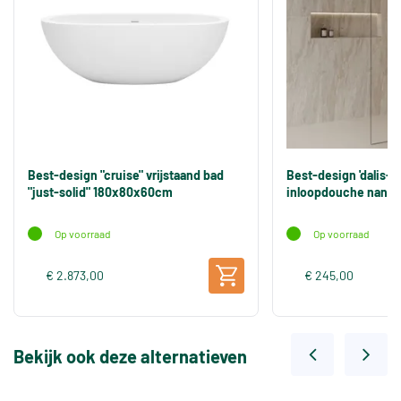
Best-design "cruise" vrijstaand bad
Best-design 'dalis-
"just-solid" 180x80x60cm
inloopdouche nano 
Op voorraad
Op voorraad
€ 2.873,00
€ 245,00
Bekijk ook deze alternatieven