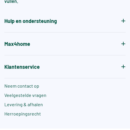
vullen.
aanvullende normen, zoals +A of +B, die specifiek
de antislipwaarde bij blootvoets gebruik aangeven.
Hulp en ondersteuning
Max4home
Klantenservice
Neem contact op
Veelgestelde vragen
Levering & afhalen
Herroepingsrecht