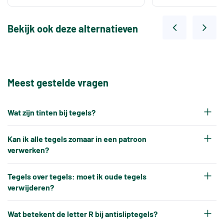
Bekijk ook deze alternatieven
Meest gestelde vragen
Wat zijn tinten bij tegels?
Elke productiepartij tegels krijgt na het bakken
Kan ik alle tegels zomaar in een patroon
een eigen tintnummer. Omdat keramische tegels
verwerken?
een natuurproduct zijn en onder hoge
Nee, tegels kunnen niet altijd zonder meer in elk
temperaturen worden gebakken, ontstaat er altijd
Tegels over tegels: moet ik oude tegels
gewenst patroon worden verwerkt.
verwijderen?
een klein kleurverschil tussen verschillende
Tegels hebben altijd kleine, toegestane
productiebatches.
In de meeste gevallen is het niet nodig om oude
maatverschillen, en bepaalde patronen kunnen
Wat betekent de letter R bij antisliptegels?
Bij een bijbestelling is het daarom belangrijk dat u
tegels te verwijderen. Nieuwe vloer- of