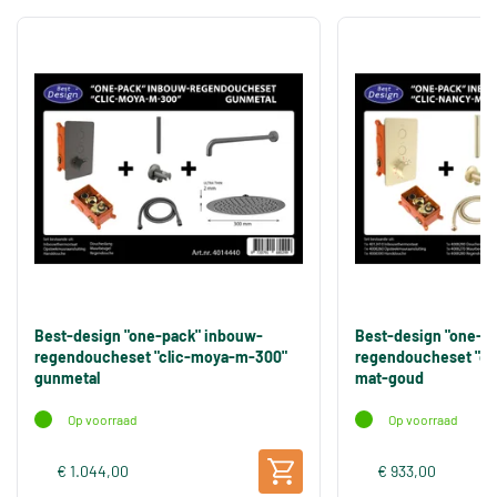
Best-design "one-pack" inbouw-
Best-design "one-p
regendoucheset "clic-moya-m-300"
regendoucheset "cl
gunmetal
mat-goud
Op voorraad
Op voorraad
€ 1.044,00
€ 933,00