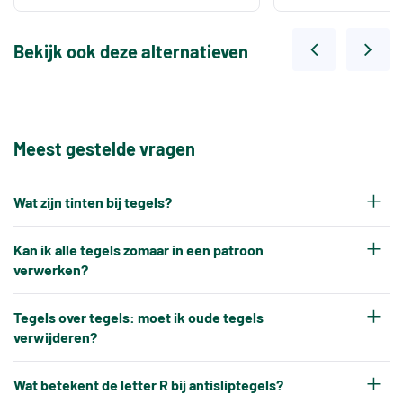
Bekijk ook deze alternatieven
Meest gestelde vragen
Wat zijn tinten bij tegels?
Elke productiepartij tegels krijgt na het bakken
Kan ik alle tegels zomaar in een patroon
een eigen tintnummer. Omdat keramische tegels
verwerken?
een natuurproduct zijn en onder hoge
Nee, tegels kunnen niet altijd zonder meer in elk
temperaturen worden gebakken, ontstaat er altijd
Tegels over tegels: moet ik oude tegels
gewenst patroon worden verwerkt.
verwijderen?
een klein kleurverschil tussen verschillende
Tegels hebben altijd kleine, toegestane
productiebatches.
In de meeste gevallen is het niet nodig om oude
maatverschillen, en bepaalde patronen kunnen
Wat betekent de letter R bij antisliptegels?
Bij een bijbestelling is het daarom belangrijk dat u
tegels te verwijderen. Nieuwe vloer- of