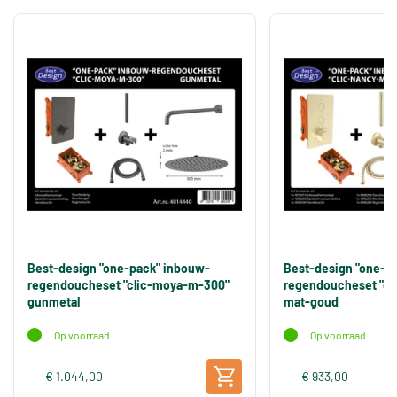
Best-design "one-pack" inbouw-
Best-design "one-p
regendoucheset "clic-moya-m-300"
regendoucheset "cl
gunmetal
mat-goud
Op voorraad
Op voorraad
€ 1.044,00
€ 933,00