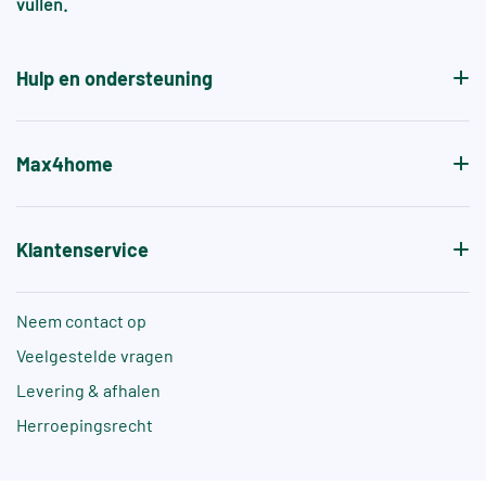
vullen.
aanvullende normen, zoals +A of +B, die specifiek
de antislipwaarde bij blootvoets gebruik aangeven.
Hulp en ondersteuning
Max4home
Klantenservice
Neem contact op
Veelgestelde vragen
Levering & afhalen
Herroepingsrecht