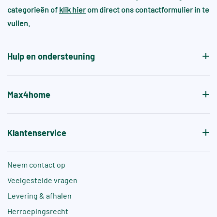
categorieën of
klik hier
om direct ons contactformulier in te
patroon.
Voor zwembaden en wellnessruimtes gelden vaak
vullen.
aanvullende normen, zoals +A of +B, die specifiek
de antislipwaarde bij blootvoets gebruik aangeven.
Hulp en ondersteuning
Max4home
Klantenservice
Neem contact op
Veelgestelde vragen
Levering & afhalen
Herroepingsrecht