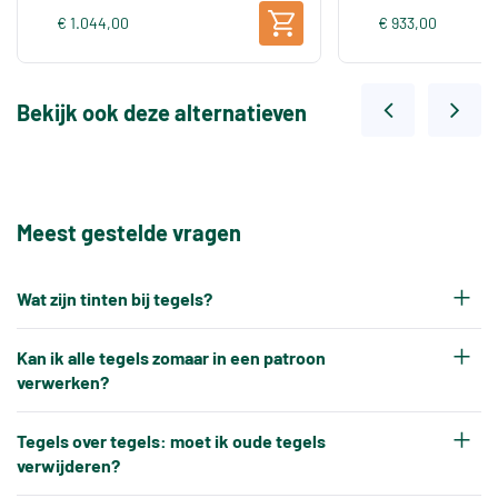
€ 1.044,00
€ 933,00
Bekijk ook deze alternatieven
Meest gestelde vragen
Wat zijn tinten bij tegels?
Elke productiepartij tegels krijgt na het bakken
Kan ik alle tegels zomaar in een patroon
een eigen tintnummer. Omdat keramische tegels
verwerken?
een natuurproduct zijn en onder hoge
Nee, tegels kunnen niet altijd zonder meer in elk
temperaturen worden gebakken, ontstaat er altijd
Tegels over tegels: moet ik oude tegels
gewenst patroon worden verwerkt.
verwijderen?
een klein kleurverschil tussen verschillende
Tegels hebben altijd kleine, toegestane