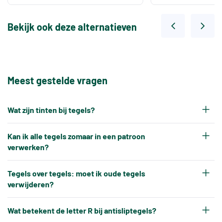
Bekijk ook deze alternatieven
Meest gestelde vragen
Wat zijn tinten bij tegels?
Elke productiepartij tegels krijgt na het bakken
Kan ik alle tegels zomaar in een patroon
een eigen tintnummer. Omdat keramische tegels
verwerken?
een natuurproduct zijn en onder hoge
Nee, tegels kunnen niet altijd zonder meer in elk
temperaturen worden gebakken, ontstaat er altijd
Tegels over tegels: moet ik oude tegels
gewenst patroon worden verwerkt.
verwijderen?
een klein kleurverschil tussen verschillende
Tegels hebben altijd kleine, toegestane
productiebatches.
In de meeste gevallen is het niet nodig om oude
maatverschillen, en bepaalde patronen kunnen
Wat betekent de letter R bij antisliptegels?
Bij een bijbestelling is het daarom belangrijk dat u
tegels te verwijderen. Nieuwe vloer- of