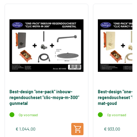
Best-design "one-pack" inbouw-
Best-design "one-p
regendoucheset "clic-moya-m-300"
regendoucheset "cl
gunmetal
mat-goud
Op voorraad
Op voorraad
€ 1.044,00
€ 933,00