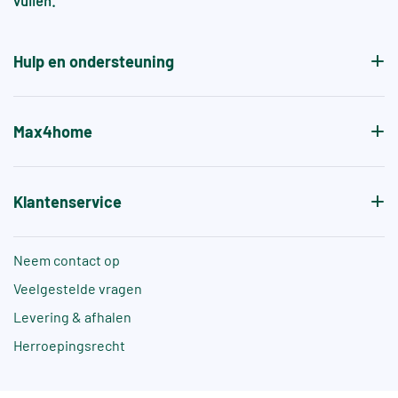
vullen.
aanvullende normen, zoals +A of +B, die specifiek
de antislipwaarde bij blootvoets gebruik aangeven.
Hulp en ondersteuning
Max4home
Klantenservice
Neem contact op
Veelgestelde vragen
Levering & afhalen
Herroepingsrecht