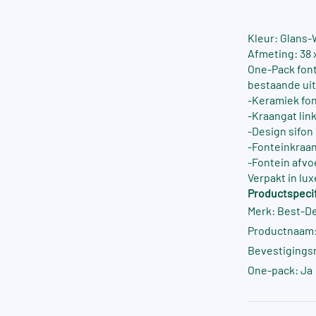
Kleur: Glans-
Afmeting: 38 
One-Pack font
bestaande uit
-Keramiek font
-Kraangat lin
-Design sifo
-Fonteinkraa
-Fontein afv
Verpakt in lu
Productspecif
Merk: Best-D
Productnaam:
Bevestigings
One-pack: Ja