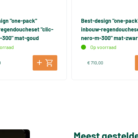
ign "one-pack"
Best-design "one-pack
egendoucheset "clic-
inbouw-regendoucheset
-300" mat-goud
nero-m-300" mat-zwar
orraad
Op voorraad
0
€ 710,00
Meest gesteld