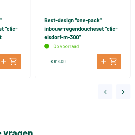
"
Best-design "one-pack"
 "clic-
inbouw-regendoucheset "clic-
t
elsdorf-m-300"
Op voorraad
€ 618,00
e vragen