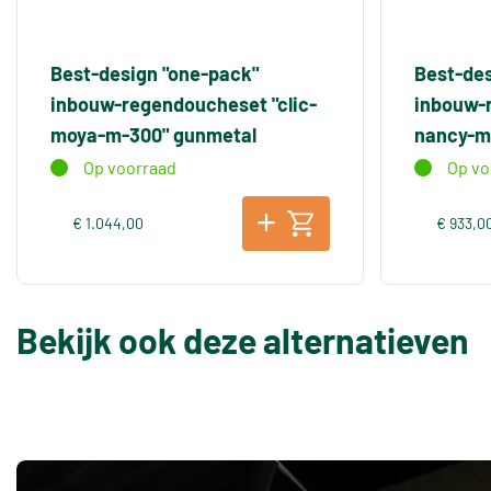
Best-design "one-pack"
Best-des
inbouw-regendoucheset "clic-
inbouw-r
moya-m-300" gunmetal
nancy-m
Op voorraad
Op vo
€ 1.044,00
€ 933,0
Bekijk ook deze alternatieven