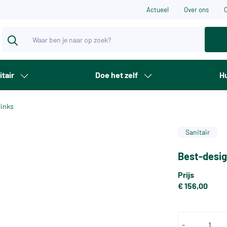
Actueel
Over ons
itair
Doe het zelf
Hu
links
Sanitair
Best-desig
Prijs
€ 156,00
-