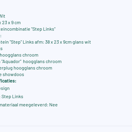
Wit
x 23 x 9 cm
eincombinatie "Step Links"
:
ein "Step" Links afm: 38 x 23 x 9cm glans wit
ks
n hoogglans chroom
n "Aquador" hoogglans chroom
oerplug hoogglans chroom
xe showdoos
icaties:
esign
 Step Links
materiaal meegeleverd: Nee