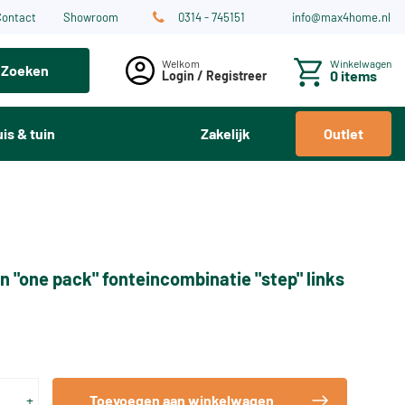
Contact
Showroom
0314 - 745151
info@max4home.nl
Winkelwagen
Zoeken
0 items
Login / Registreer
is & tuin
Zakelijk
Outlet
n "one pack" fonteincombinatie "step" links
+
Toevoegen aan winkelwagen