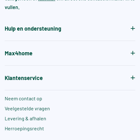
vullen.
aanvullende normen, zoals +A of +B, die specifiek
de antislipwaarde bij blootvoets gebruik aangeven.
Hulp en ondersteuning
Max4home
Klantenservice
Neem contact op
Veelgestelde vragen
Levering & afhalen
Herroepingsrecht