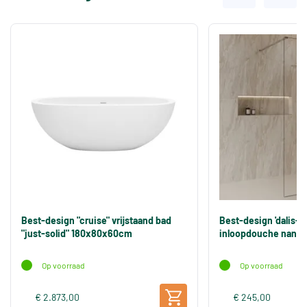
Best-design "cruise" vrijstaand bad
Best-design 'dalis-
"just-solid" 180x80x60cm
inloopdouche nano 
Op voorraad
Op voorraad
€ 2.873,00
€ 245,00