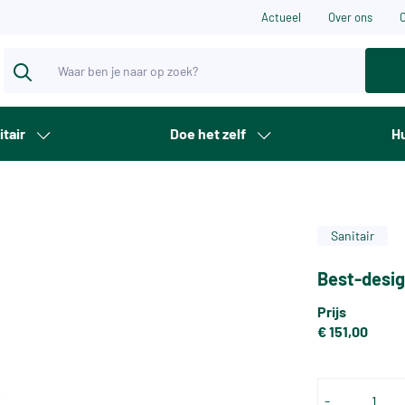
Actueel
Over ons
itair
Doe het zelf
Hu
Sanitair
Best-desig
Prijs
€ 151,00
-