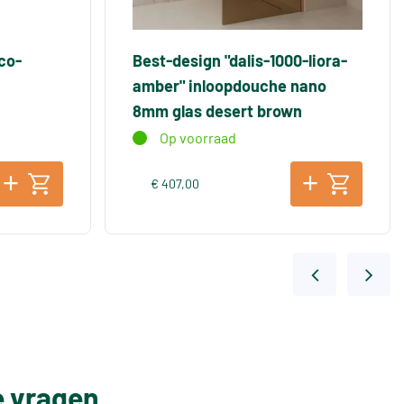
co-
Best-design "dalis-1000-liora-
amber" inloopdouche nano
8mm glas desert brown
Op voorraad
€ 407,00
e vragen