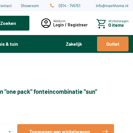
Contact
Showroom
0314 - 745151
info@max4home.nl
Winkelwagen
Zoeken
0 items
Login / Registreer
is & tuin
Zakelijk
Outlet
n "one pack" fonteincombinatie "sun"
+
Toevoegen aan winkelwagen