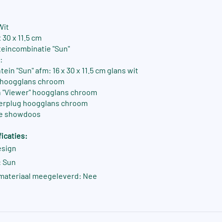
Wit
 30 x 11.5 cm
eincombinatie "Sun"
:
ein "Sun" afm: 16 x 30 x 11.5 cm glans wit
n hoogglans chroom
n "Viewer" hoogglans chroom
oerplug hoogglans chroom
xe showdoos
icaties:
esign
 Sun
materiaal meegeleverd: Nee