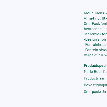
Kleur: Glans-
Afmeting: 16 x
One-Pack font
bestaande uit
-Keramiek font
-Design sifo
-Fonteinkraa
-Fontein afv
Verpakt in lu
Productspecif
Merk: Best-D
Productnaam:
Bevestigings
One-pack: Ja