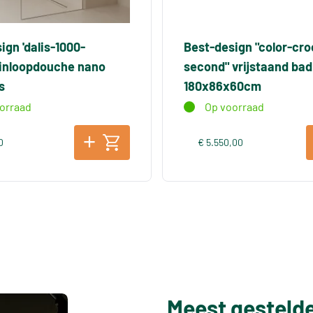
ign 'dalis-1000-
Best-design "color-cro
 inloopdouche nano
second" vrijstaand bad
s
180x86x60cm
orraad
Op voorraad
0
€ 5.550,00
Meest gesteld