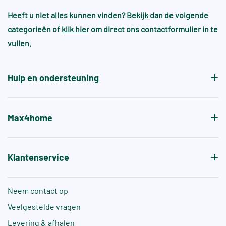
Bij handgevormde wandtegels kan dit bijna altijd
industrie of zeer natte/risicovolle
worden samengevoegd met bestaande voorraad.
omgevingen
Heeft u niet alles kunnen vinden? Bekijk dan de volgende
wel en heeft dit juist de sfeer en gewenste
categorieën of
klik hier
om direct ons contactformulier in te
patroon.
Voor zwembaden en wellnessruimtes gelden vaak
vullen.
aanvullende normen, zoals +A of +B, die specifiek
de antislipwaarde bij blootvoets gebruik aangeven.
Hulp en ondersteuning
Max4home
Klantenservice
Neem contact op
Veelgestelde vragen
Levering & afhalen