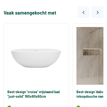
Vaak samengekocht met
Best-design "cruise" vrijstaand bad
Best-design 'dalis-
"just-solid" 180x80x60cm
inloopdouche nano 