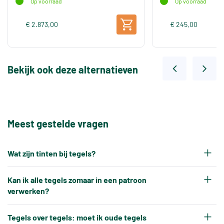
Op voorraad
Op voorraad
€ 2.873,00
€ 245,00
Bekijk ook deze alternatieven
Meest gestelde vragen
Wat zijn tinten bij tegels?
Elke productiepartij tegels krijgt na het bakken
Kan ik alle tegels zomaar in een patroon
een eigen tintnummer. Omdat keramische tegels
verwerken?
een natuurproduct zijn en onder hoge
Nee, tegels kunnen niet altijd zonder meer in elk
temperaturen worden gebakken, ontstaat er altijd
Tegels over tegels: moet ik oude tegels