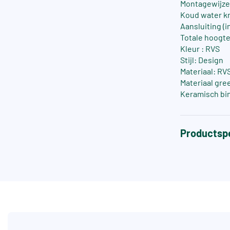
Montagewijze
Koud water kr
Aansluiting (in
Totale hoogt
Kleur : RVS
Stijl: Design
Materiaal: RV
Materiaal gre
Keramisch bi
Productspe