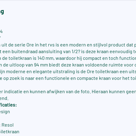
ng
04
"
 uit de serie Ore in het rvs is een modern en stijlvol product dat 
t een buitendraad aansluiting van 1/2? is deze kraan eenvoudig te
 de toiletkraan is 140 mm, waardoor hij compact en toch function
n de uitloop van 94 mm biedt deze kraan voldoende ruimte voor
zijn moderne en elegante uitstraling is de Ore toiletkraan een ui
e op zoek is naar een functionele en compacte kraan voor het toi
ter indicatie en kunnen afwijken van de foto. Hieraan kunnen gee
end.
icaties:
esign
 Resol
oiletkraan