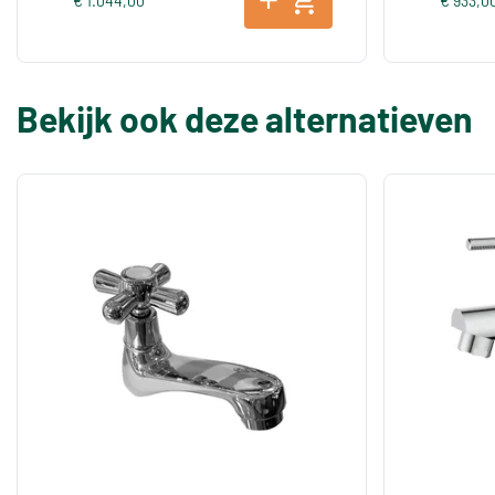
€ 1.044,00
€ 933,0
Bekijk ook deze alternatieven