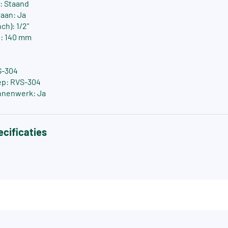
: Staand
aan: Ja
ch): 1/2"
e: 140 mm
S-304
ep: RVS-304
nnenwerk: Ja
cificaties