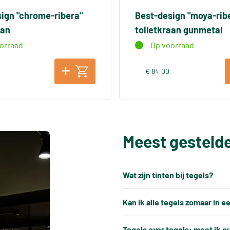
ign "chrome-ribera"
Best-design "moya-rib
aan
toiletkraan gunmetal
orraad
Op voorraad
€ 84,00
Meest gesteld
Wat zijn tinten bij tegels?
Elke productiepartij tegels k
Kan ik alle tegels zomaar in 
keramische tegels een natuu
Nee, tegels kunnen niet alti
gebakken, ontstaat er altijd e
Tegels over tegels: moet ik o