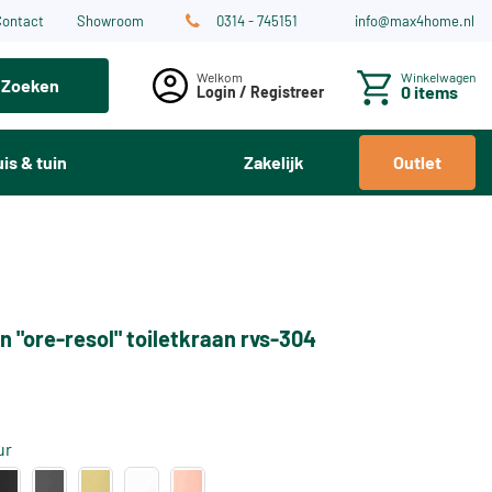
Contact
Showroom
0314 - 745151
info@max4home.nl
Winkelwagen
Zoeken
0 items
Login / Registreer
is & tuin
Zakelijk
Outlet
n "ore-resol" toiletkraan rvs-304
ur