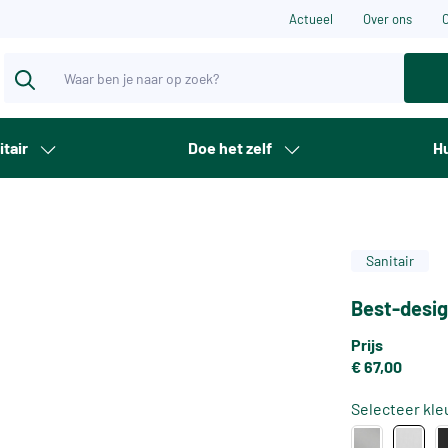
Actueel
Over ons
itair
Doe het zelf
Hu
Sanitair
Best-desig
Prijs
€ 67,00
Selecteer kle