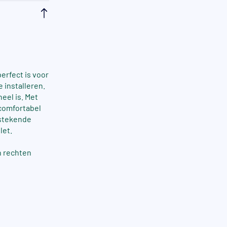
perfect is voor
 installeren.
eel is. Met
 comfortabel
tstekende
let.
n rechten