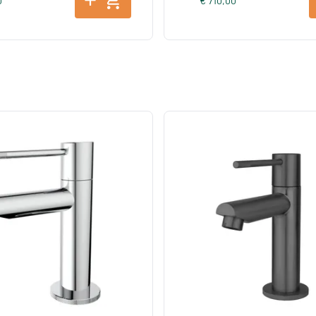
0
€ 710,00