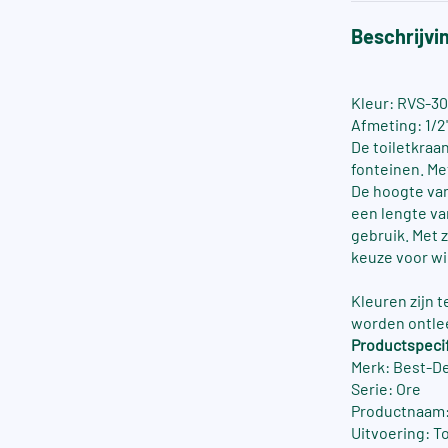
Beschrijvi
Kleur: RVS-3
Afmeting: 1/2
De toiletkraan
fonteinen. Me
De hoogte van
een lengte va
gebruik. Met 
keuze voor wi
Kleuren zijn 
worden ontle
Productspecif
Merk: Best-D
Serie: Ore
Productnaam:
Uitvoering: T