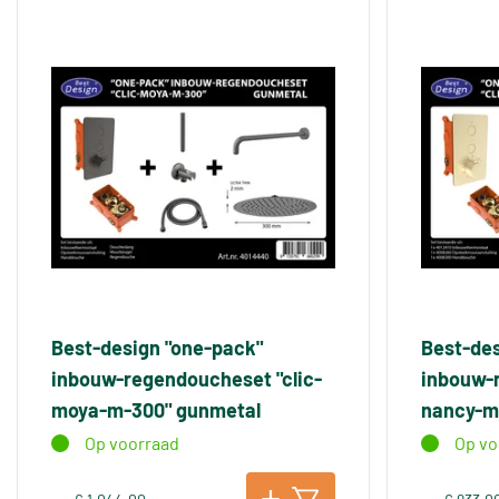
Best-design "one-pack"
Best-des
inbouw-regendoucheset "clic-
inbouw-r
moya-m-300" gunmetal
nancy-m
Op voorraad
Op vo