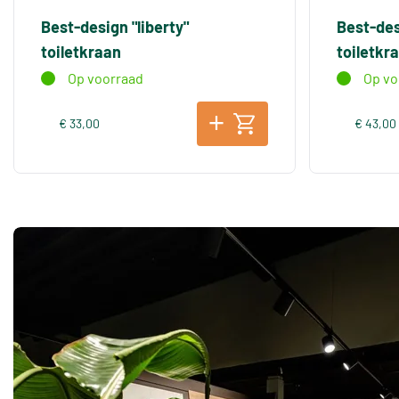
Best-design "liberty"
Best-des
toiletkraan
toiletkr
Op voorraad
Op vo
€ 33,00
€ 43,00