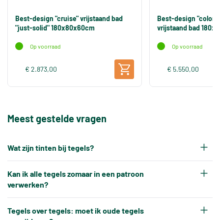
Best-design "cruise" vrijstaand bad
Best-design "color
"just-solid" 180x80x60cm
vrijstaand bad 180
Op voorraad
Op voorraad
€ 2.873,00
€ 5.550,00
Meest gestelde vragen
Wat zijn tinten bij tegels?
Elke productiepartij tegels krijgt na het bakken
Kan ik alle tegels zomaar in een patroon
een eigen tintnummer. Omdat keramische tegels
verwerken?
een natuurproduct zijn en onder hoge
Nee, tegels kunnen niet altijd zonder meer in elk
temperaturen worden gebakken, ontstaat er altijd
Tegels over tegels: moet ik oude tegels
gewenst patroon worden verwerkt.