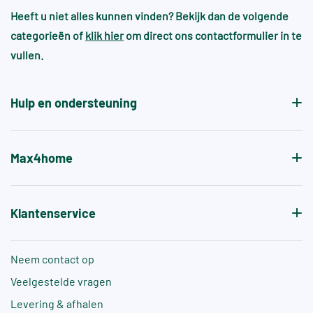
worden samengevoegd met bestaande voorraad.
omgevingen
Heeft u niet alles kunnen vinden? Bekijk dan de volgende
wel en heeft dit juist de sfeer en gewenste
categorieën of
klik hier
om direct ons contactformulier in te
patroon.
Voor zwembaden en wellnessruimtes gelden vaak
vullen.
aanvullende normen, zoals +A of +B, die specifiek
de antislipwaarde bij blootvoets gebruik aangeven.
Hulp en ondersteuning
Max4home
Klantenservice
Neem contact op
Veelgestelde vragen
Levering & afhalen