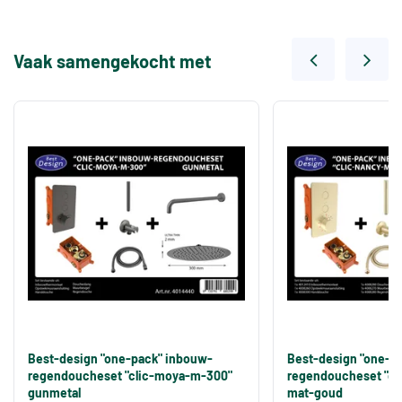
Vaak samengekocht met
Best-design "one-pack" inbouw-
Best-design "one-p
regendoucheset "clic-moya-m-300"
regendoucheset "cl
gunmetal
mat-goud