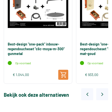
Best-design "one-pack" inbouw-
Best-design "one-p
regendoucheset "clic-moya-m-300"
regendoucheset "cl
gunmetal
mat-goud
Op voorraad
Op voorraad
€ 1.044,00
€ 933,00
Bekijk ook deze alternatieven