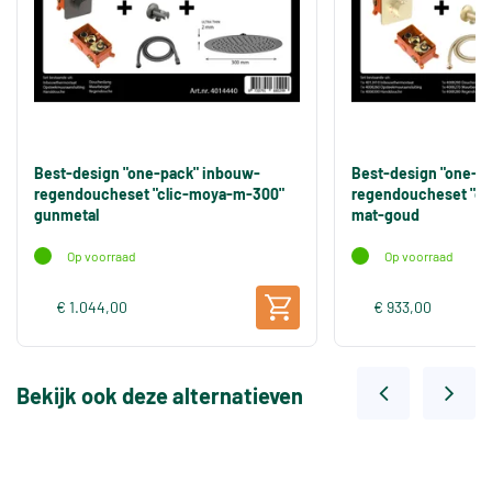
Best-design "one-pack" inbouw-
Best-design "one-p
regendoucheset "clic-moya-m-300"
regendoucheset "cl
gunmetal
mat-goud
Op voorraad
Op voorraad
€ 1.044,00
€ 933,00
Bekijk ook deze alternatieven