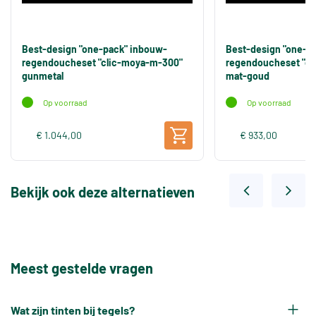
Best-design "one-pack" inbouw-
Best-design "one-p
regendoucheset "clic-moya-m-300"
regendoucheset "cl
gunmetal
mat-goud
Op voorraad
Op voorraad
€ 1.044,00
€ 933,00
Bekijk ook deze alternatieven
Meest gestelde vragen
Wat zijn tinten bij tegels?