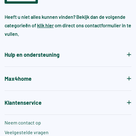
R11, R12, R13 – Gebruik in openbare ruimtes,
op tint- en maatverschil en kunnen daardoor niet
Bij handgevormde wandtegels kan dit bijna altijd
industrie of zeer natte/risicovolle
worden samengevoegd met bestaande voorraad.
omgevingen
Heeft u niet alles kunnen vinden? Bekijk dan de volgende
wel en heeft dit juist de sfeer en gewenste
categorieën of
klik hier
om direct ons contactformulier in te
patroon.
Voor zwembaden en wellnessruimtes gelden vaak
vullen.
aanvullende normen, zoals +A of +B, die specifiek
de antislipwaarde bij blootvoets gebruik aangeven.
Hulp en ondersteuning
Max4home
Klantenservice
Neem contact op
Veelgestelde vragen