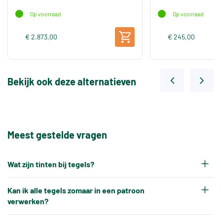
Op voorraad
Op voorraad
€ 2.873,00
€ 245,00
Bekijk ook deze alternatieven
Meest gestelde vragen
Wat zijn tinten bij tegels?
Elke productiepartij tegels krijgt na het bakken
Kan ik alle tegels zomaar in een patroon
een eigen tintnummer. Omdat keramische tegels
verwerken?
een natuurproduct zijn en onder hoge