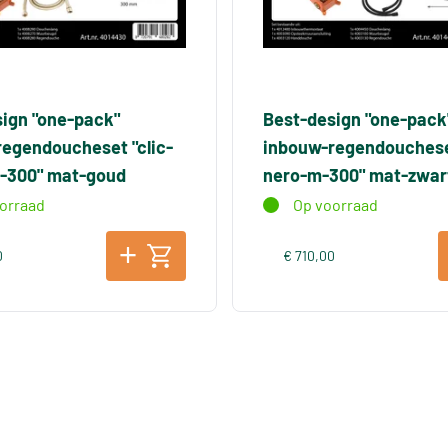
ign "one-pack"
Best-design "one-pack
egendoucheset "clic-
inbouw-regendoucheset
-300" mat-goud
nero-m-300" mat-zwar
orraad
Op voorraad
0
€ 710,00