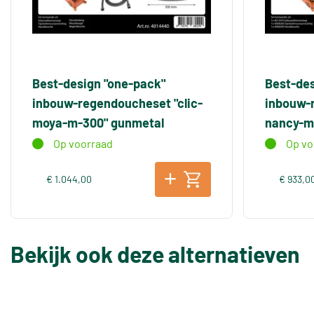
Best-design "one-pack"
Best-des
inbouw-regendoucheset "clic-
inbouw-r
moya-m-300" gunmetal
nancy-m
Op voorraad
Op vo
€ 1.044,00
€ 933,0
Bekijk ook deze alternatieven