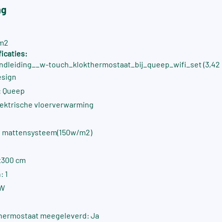
ng
5m2
icaties:
ndleiding__w-touch_klokthermostaat_bij_queep_wifi_set (3,42
esign
: Queep
lektrische vloerverwarming
M mattensysteem(150w/m2)
x300 cm
: 1
5W
 thermostaat meegeleverd: Ja