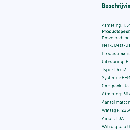
Beschrijvi
Afmeting: 1.
Productspecif
Download: ha
Merk: Best-D
Productnaam
Uitvoering: E
Type: 1.5 m2
Systeem: PF
One-pack: Ja
Afmeting: 50
Aantal matten
Wattage: 22
Amp=: 1.0A
Wifi digitale