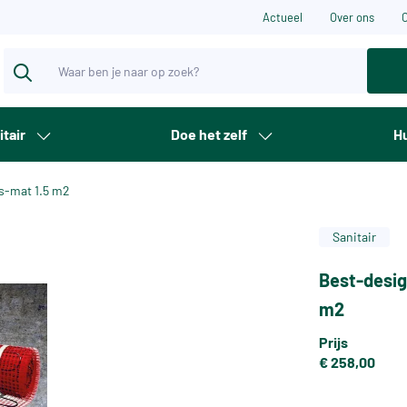
Actueel
Over ons
itair
Doe het zelf
Hu
gs-mat 1.5 m2
Sanitair
Best-desig
m2
Prijs
€ 258,00