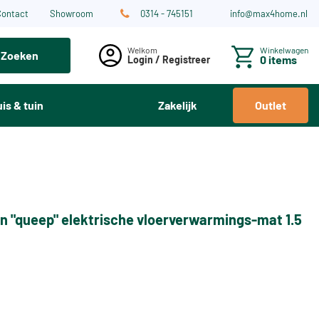
Contact
Showroom
0314 - 745151
info@max4home.nl
Winkelwagen
Zoeken
0 items
Login / Registreer
is & tuin
Zakelijk
Outlet
n "queep" elektrische vloerverwarmings-mat 1.5