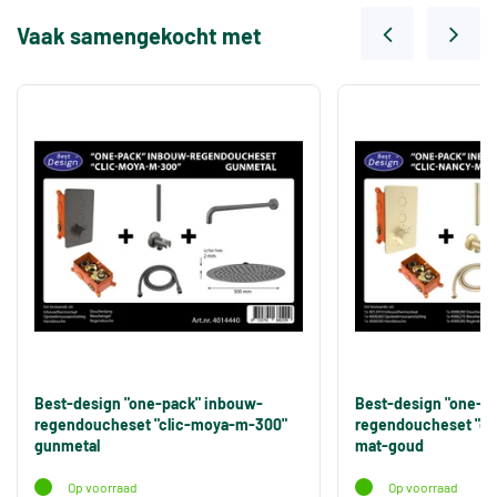
Vaak samengekocht met
Best-design "one-pack" inbouw-
Best-design "one-p
regendoucheset "clic-moya-m-300"
regendoucheset "cl
gunmetal
mat-goud
Op voorraad
Op voorraad