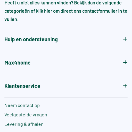
omgevingen
Heeft u niet alles kunnen vinden? Bekijk dan de volgende
wel en heeft dit juist de sfeer en gewenste
categorieën of
klik hier
om direct ons contactformulier in te
patroon.
Voor zwembaden en wellnessruimtes gelden vaak
vullen.
aanvullende normen, zoals +A of +B, die specifiek
de antislipwaarde bij blootvoets gebruik aangeven.
Hulp en ondersteuning
Max4home
Klantenservice
Neem contact op
Veelgestelde vragen
Levering & afhalen