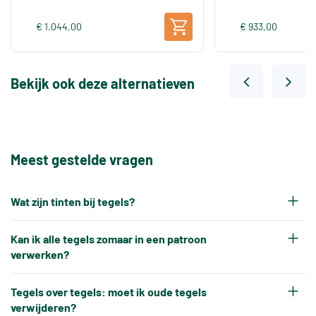
€ 1.044,00
€ 933,00
Bekijk ook deze alternatieven
Meest gestelde vragen
Wat zijn tinten bij tegels?
Elke productiepartij tegels krijgt na het bakken
Kan ik alle tegels zomaar in een patroon
een eigen tintnummer. Omdat keramische tegels
verwerken?
een natuurproduct zijn en onder hoge
Nee, tegels kunnen niet altijd zonder meer in elk
temperaturen worden gebakken, ontstaat er altijd
Tegels over tegels: moet ik oude tegels
gewenst patroon worden verwerkt.
verwijderen?
een klein kleurverschil tussen verschillende