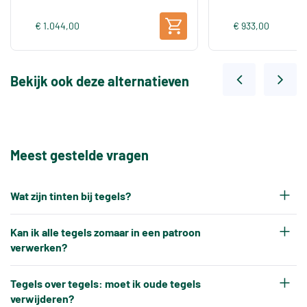
€ 1.044,00
€ 933,00
Bekijk ook deze alternatieven
Meest gestelde vragen
Wat zijn tinten bij tegels?
Elke productiepartij tegels krijgt na het bakken
Kan ik alle tegels zomaar in een patroon
een eigen tintnummer. Omdat keramische tegels
verwerken?
een natuurproduct zijn en onder hoge
Nee, tegels kunnen niet altijd zonder meer in elk
temperaturen worden gebakken, ontstaat er altijd
Tegels over tegels: moet ik oude tegels
gewenst patroon worden verwerkt.
verwijderen?
een klein kleurverschil tussen verschillende