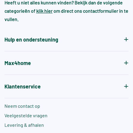
omgevingen
Heeft u niet alles kunnen vinden? Bekijk dan de volgende
wel en heeft dit juist de sfeer en gewenste
categorieën of
klik hier
om direct ons contactformulier in te
patroon.
Voor zwembaden en wellnessruimtes gelden vaak
vullen.
aanvullende normen, zoals +A of +B, die specifiek
de antislipwaarde bij blootvoets gebruik aangeven.
Hulp en ondersteuning
Max4home
Klantenservice
Neem contact op
Veelgestelde vragen
Levering & afhalen