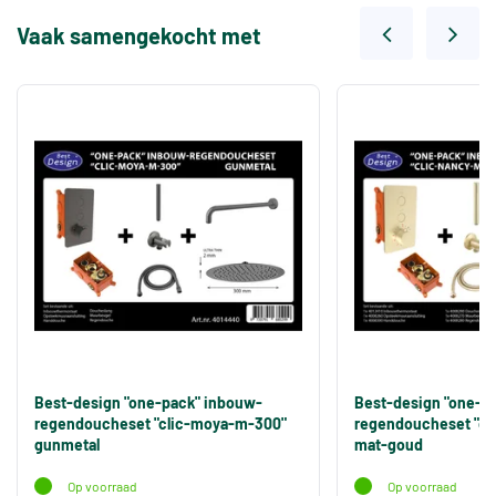
Vaak samengekocht met
Best-design "one-pack" inbouw-
Best-design "one-p
regendoucheset "clic-moya-m-300"
regendoucheset "cl
gunmetal
mat-goud
Op voorraad
Op voorraad