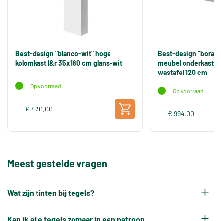
Best-design "blanco-wit" hoge
Best-design "bora-g
kolomkast l&r 35x180 cm glans-wit
meubel onderkast 4 
wastafel 120 cm
Op voorraad
Op voorraad
€ 420,00
€ 994,00
Meest gestelde vragen
Wat zijn tinten bij tegels?
Elke productiepartij tegels krijgt na het bakken
Kan ik alle tegels zomaar in een patroon