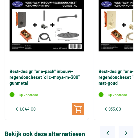
Best-design "one-pack" inbouw-
Best-design "one-p
regendoucheset "clic-moya-m-300"
regendoucheset "cl
gunmetal
mat-goud
Op voorraad
Op voorraad
€ 1.044,00
€ 933,00
Bekijk ook deze alternatieven