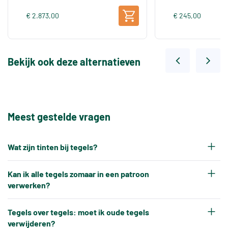
€ 2.873,00
€ 245,00
Bekijk ook deze alternatieven
Meest gestelde vragen
Wat zijn tinten bij tegels?
Elke productiepartij tegels krijgt na het bakken
Kan ik alle tegels zomaar in een patroon
een eigen tintnummer. Omdat keramische tegels
verwerken?
een natuurproduct zijn en onder hoge
Nee, tegels kunnen niet altijd zonder meer in elk
temperaturen worden gebakken, ontstaat er altijd
Tegels over tegels: moet ik oude tegels
gewenst patroon worden verwerkt.
verwijderen?
een klein kleurverschil tussen verschillende