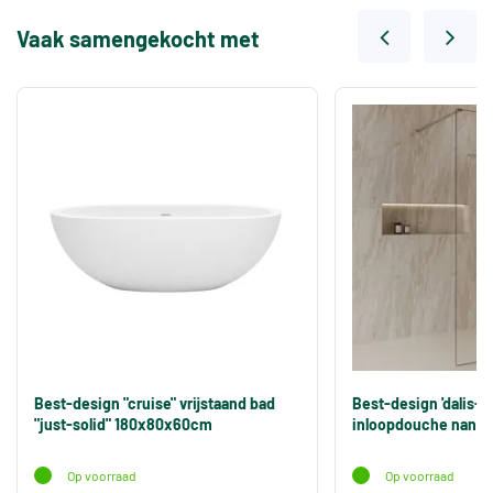
Vaak samengekocht met
Best-design "cruise" vrijstaand bad
Best-design 'dalis-
"just-solid" 180x80x60cm
inloopdouche nano 
Op voorraad
Op voorraad