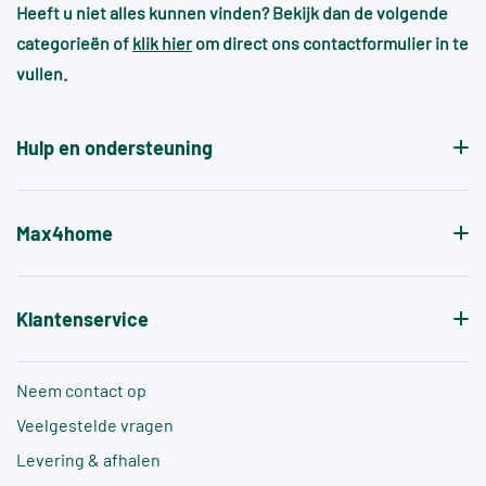
omgevingen
Heeft u niet alles kunnen vinden? Bekijk dan de volgende
wel en heeft dit juist de sfeer en gewenste
categorieën of
klik hier
om direct ons contactformulier in te
patroon.
Voor zwembaden en wellnessruimtes gelden vaak
vullen.
aanvullende normen, zoals +A of +B, die specifiek
de antislipwaarde bij blootvoets gebruik aangeven.
Hulp en ondersteuning
Max4home
Klantenservice
Neem contact op
Veelgestelde vragen
Levering & afhalen