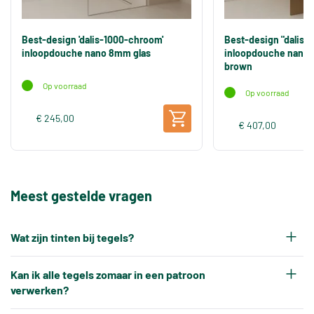
Best-design 'dalis-1000-chroom'
Best-design "dalis-
inloopdouche nano 8mm glas
inloopdouche nano 
brown
Op voorraad
Op voorraad
€ 245,00
€ 407,00
Meest gestelde vragen
Wat zijn tinten bij tegels?
Elke productiepartij tegels krijgt na het bakken
Kan ik alle tegels zomaar in een patroon
een eigen tintnummer. Omdat keramische tegels
verwerken?
een natuurproduct zijn en onder hoge