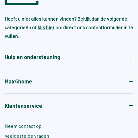
R11, R12, R13 – Gebruik in openbare ruimtes,
op tint- en maatverschil en kunnen daardoor niet
Bij handgevormde wandtegels kan dit bijna altijd
industrie of zeer natte/risicovolle
worden samengevoegd met bestaande voorraad.
omgevingen
Heeft u niet alles kunnen vinden? Bekijk dan de volgende
wel en heeft dit juist de sfeer en gewenste
categorieën of
klik hier
om direct ons contactformulier in te
patroon.
Voor zwembaden en wellnessruimtes gelden vaak
vullen.
aanvullende normen, zoals +A of +B, die specifiek
de antislipwaarde bij blootvoets gebruik aangeven.
Hulp en ondersteuning
Max4home
Klantenservice
Neem contact op
Veelgestelde vragen