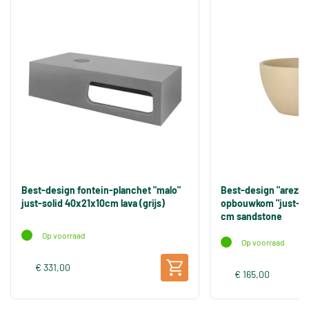
Best-design fontein-planchet "malo"
Best-design "arezzo
just-solid 40x21x10cm lava (grijs)
opbouwkom "just-sol
cm sandstone
Op voorraad
Op voorraad
€ 331,00
€ 165,00