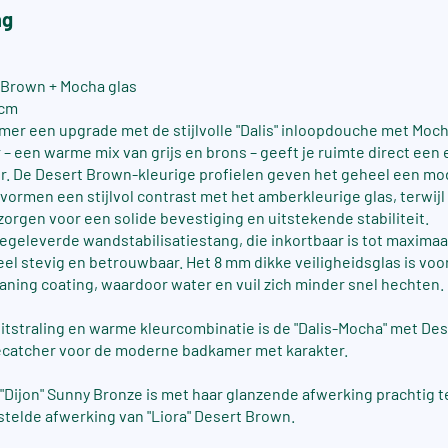
ng
 Brown + Mocha glas
 cm
mer een upgrade met de stijlvolle "Dalis" inloopdouche met Moch
 – een warme mix van grijs en brons – geeft je ruimte direct een 
r. De Desert Brown-kleurige profielen geven het geheel een m
 vormen een stijlvol contrast met het amberkleurige glas, terwijl
 zorgen voor een solide bevestiging en uitstekende stabiliteit.
egeleverde wandstabilisatiestang, die inkortbaar is tot maxima
eel stevig en betrouwbaar. Het 8 mm dikke veiligheidsglas is voo
aning coating, waardoor water en vuil zich minder snel hechten.
 uitstraling en warme kleurcombinatie is de "Dalis-Mocha" met De
ecatcher voor de moderne badkamer met karakter.
 "Dijon" Sunny Bronze is met haar glanzende afwerking prachtig 
telde afwerking van "Liora" Desert Brown.