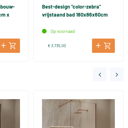
pbouw-
Best-design "color-zebra"
cm x
vrijstaand bad 180x86x60cm
Op voorraad
€ 3.735,00