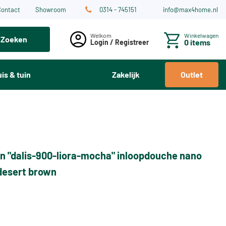
Contact
Showroom
0314 - 745151
info@max4home.nl
Winkelwagen
Zoeken
0 items
Login / Registreer
is & tuin
Zakelijk
Outlet
n "dalis-900-liora-mocha" inloopdouche nano
desert brown