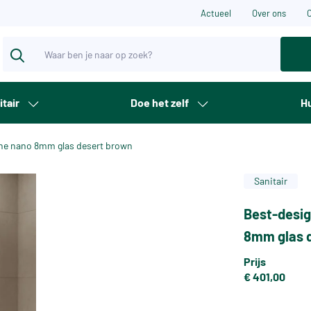
Actueel
Over ons
itair
Doe het zelf
Hu
che nano 8mm glas desert brown
Sanitair
Best-desig
8mm glas 
Prijs
€ 401,00