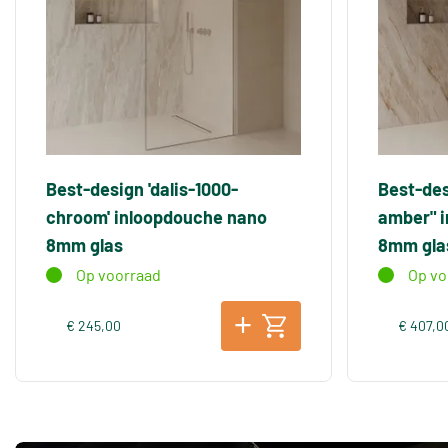
Best-design 'dalis-1000-
Best-des
chroom' inloopdouche nano
amber" 
8mm glas
8mm gla
Op voorraad
Op vo
€ 245,00
€ 407,0