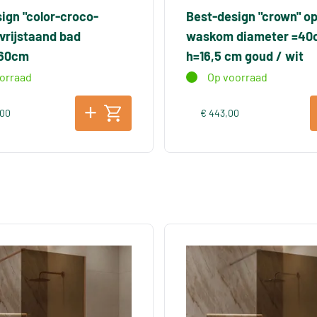
ign "color-croco-
Best-design "crown" o
vrijstaand bad
waskom diameter =40
x60cm
h=16,5 cm goud / wit
orraad
Op voorraad
,00
€ 443,00