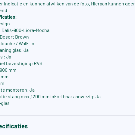
ter indicatie en kunnen afwijken van de foto. Hieraan kunnen gee
end.
icaties:
esign
 Dalis-900-Liora-Mocha
: Desert Brown
douche / Walk-in
aning glas: Ja
s : Ja
fiel bevestiging: RVS
-900 mm
0 mm
mm
s te monteren: Ja
atie stang max.1200 mm inkortbaar aanwezig: Ja
-glas
cificaties