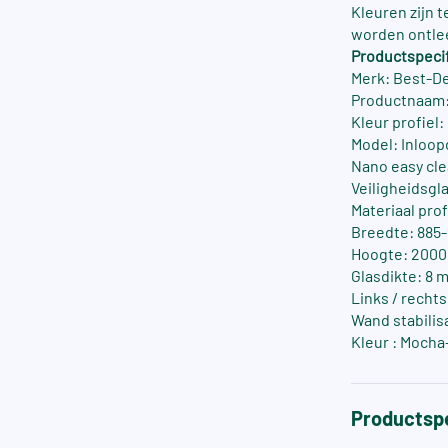
Kleuren zijn 
worden ontle
Productspecif
Merk: Best-D
Productnaam:
Kleur profiel
Model: Inloop
Nano easy cle
Veiligheidsgla
Materiaal pro
Breedte: 885
Hoogte: 200
Glasdikte: 8 
Links / recht
Wand stabilis
Kleur : Mocha
Productspe