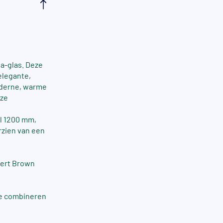
a-glas. Deze
elegante,
oderne, warme
 ze
al 1200 mm,
rzien van een
sert Brown
te combineren