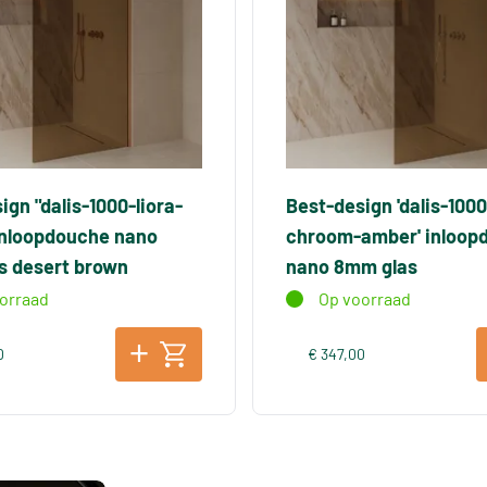
ign "dalis-1000-liora-
Best-design 'dalis-1000
inloopdouche nano
chroom-amber' inloop
s desert brown
nano 8mm glas
orraad
Op voorraad
0
€ 347,00