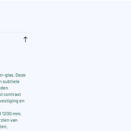
er-glas. Deze
n subtiele
uden
ol contrast
evestiging en
al 1200 mm,
rzien van
ten.