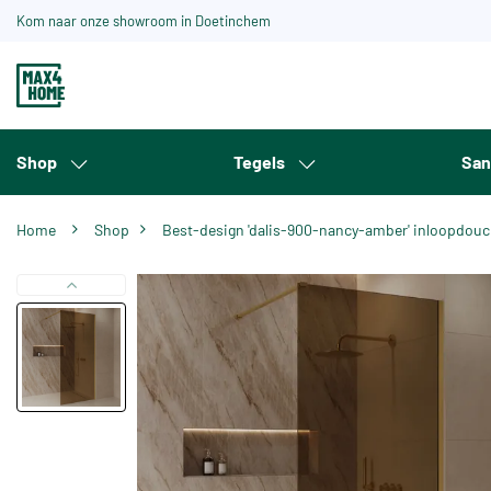
Kom naar onze showroom in Doetinchem
Shop
Tegels
San
Home
Shop
Best-design 'dalis-900-nancy-amber' inloopdou