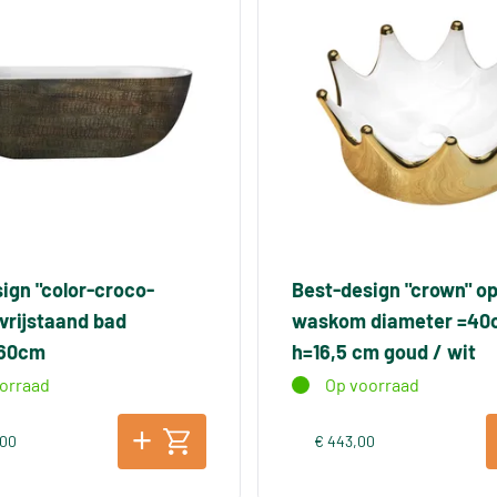
ign "color-croco-
Best-design "crown" o
vrijstaand bad
waskom diameter =40
x60cm
h=16,5 cm goud / wit
orraad
Op voorraad
,00
€ 443,00