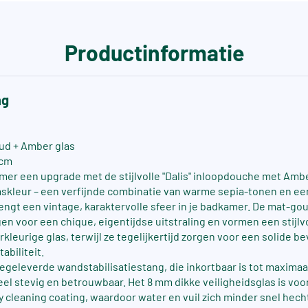
Productinformatie
ng
ud + Amber glas
 cm
mer een upgrade met de stijlvolle "Dalis" inloopdouche met Amb
askleur – een verfijnde combinatie van warme sepia-tonen en ee
rengt een vintage, karaktervolle sfeer in je badkamer. De mat-go
gen voor een chique, eigentijdse uitstraling en vormen een stijlv
leurige glas, terwijl ze tegelijkertijd zorgen voor een solide b
abiliteit.
egeleverde wandstabilisatiestang, die inkortbaar is tot maxima
eel stevig en betrouwbaar. Het 8 mm dikke veiligheidsglas is voo
 cleaning coating, waardoor water en vuil zich minder snel hech