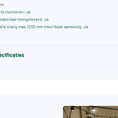
mm
s te monteren: Ja
materiaal meegeleverd: Ja
atie stang max.1200 mm inkortbaar aanwezig: Ja
cificaties