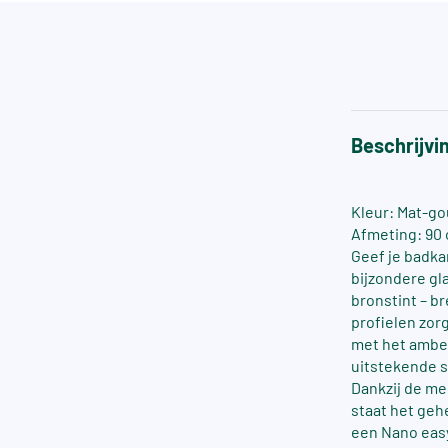
Beschrijvi
Kleur: Mat-go
Afmeting: 90
Geef je badka
bijzondere gl
bronstint – b
profielen zor
met het amberk
uitstekende st
Dankzij de me
staat het geh
een Nano easy