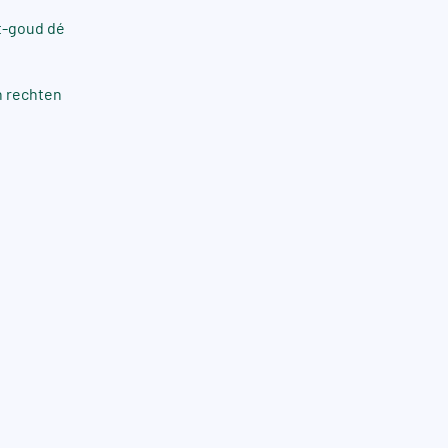
at-goud dé
n rechten