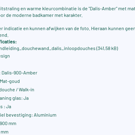
 uitstraling en warme kleurcombinatie is de "Dalis-Amber" met m
oor de moderne badkamer met karakter.
ter indicatie en kunnen afwijken van de foto. Hieraan kunnen gee
end.
icaties:
ndleiding_douchewand_dalis_inloopdouches (341,58 kB)
esign
 Dalis-900-Amber
: Mat-goud
douche / Walk-in
aning glas: Ja
s : Ja
fiel bevestiging: Aluminium
-900 mm
0 mm