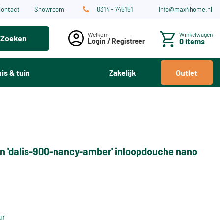
Contact
Showroom
0314 - 745151
info@max4home.nl
Winkelwagen
Zoeken
0 items
Login / Registreer
is & tuin
Zakelijk
Outlet
n 'dalis-900-nancy-amber' inloopdouche nano
ur