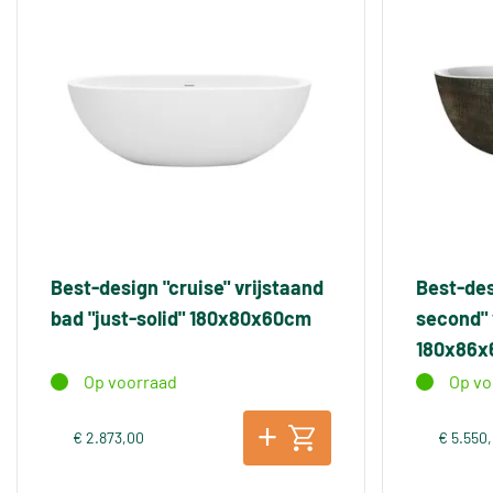
Best-design "cruise" vrijstaand
Best-des
bad "just-solid" 180x80x60cm
second" 
180x86
Op voorraad
Op vo
€ 2.873,00
€ 5.550