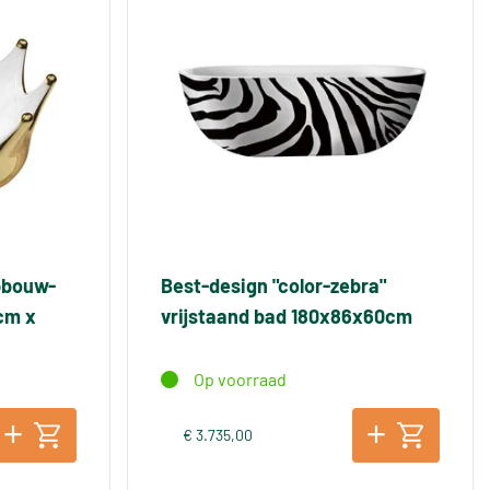
pbouw-
Best-design "color-zebra"
cm x
vrijstaand bad 180x86x60cm
Op voorraad
€ 3.735,00