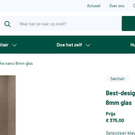
Actueel
Over ons
itair
Doe het zelf
Hu
che nano 8mm glas
Sanitair
Best-desig
8mm glas
Prijs
€ 375,00
Selecteer kle