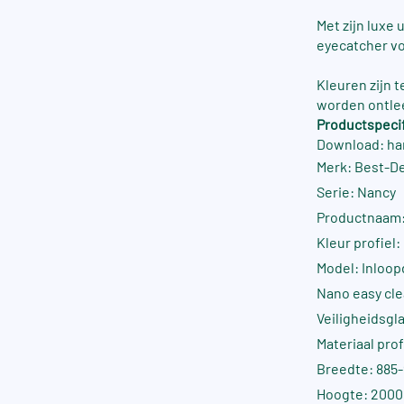
Met zijn luxe
eyecatcher v
Kleuren zijn 
worden ontle
Productspecif
Download: ha
Merk: Best-D
Serie: Nancy
Productnaam:
Kleur profiel
Model: Inloop
Nano easy cle
Veiligheidsgla
Materiaal pro
Breedte: 885
Hoogte: 200