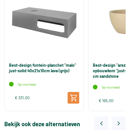
Best-design fontein-planchet "malo"
Best-design "arezzo
just-solid 40x21x10cm lava (grijs)
opbouwkom "just-sol
cm sandstone
Op voorraad
Op voorraad
€ 331,00
€ 165,00
Bekijk ook deze alternatieven