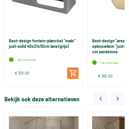
Best-design fontein-planchet "malo"
Best-design "arezzo
just-solid 40x21x10cm lava (grijs)
opbouwkom "just-sol
cm sandstone
Op voorraad
Op voorraad
€ 331,00
€ 165,00
Bekijk ook deze alternatieven