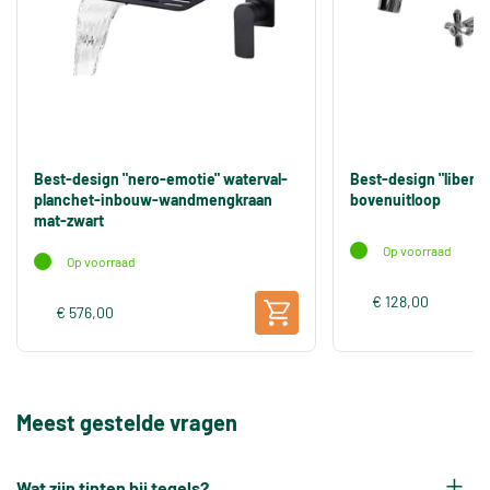
Best-design "nero-emotie" waterval-
Best-design "libert
planchet-inbouw-wandmengkraan
bovenuitloop
mat-zwart
Op voorraad
Op voorraad
€ 128,00
€ 576,00
Meest gestelde vragen
Wat zijn tinten bij tegels?