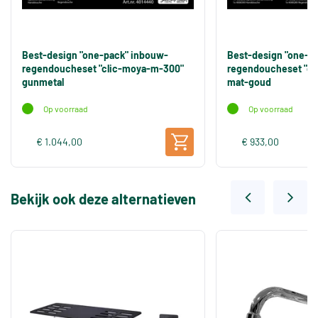
Best-design "one-pack" inbouw-
Best-design "one-p
regendoucheset "clic-moya-m-300"
regendoucheset "cl
gunmetal
mat-goud
Op voorraad
Op voorraad
€ 1.044,00
€ 933,00
Bekijk ook deze alternatieven