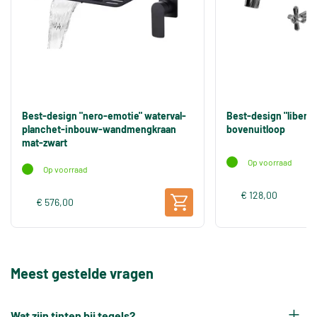
Best-design "nero-emotie" waterval-
Best-design "libert
planchet-inbouw-wandmengkraan
bovenuitloop
mat-zwart
Op voorraad
Op voorraad
€ 128,00
€ 576,00
Meest gestelde vragen
Wat zijn tinten bij tegels?