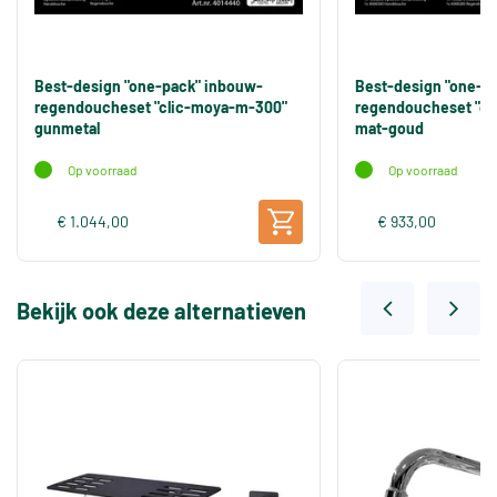
Best-design "one-pack" inbouw-
Best-design "one-p
regendoucheset "clic-moya-m-300"
regendoucheset "cl
gunmetal
mat-goud
Op voorraad
Op voorraad
€ 1.044,00
€ 933,00
Bekijk ook deze alternatieven